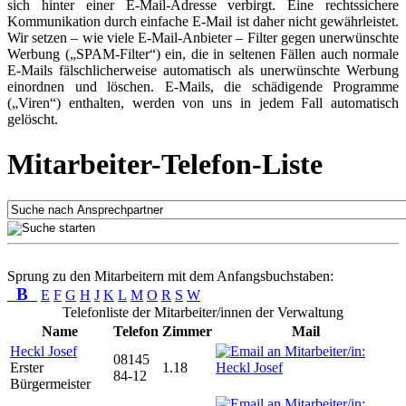
sich hinter einer E-Mail-Adresse verbirgt. Eine rechtssichere
Kommunikation durch einfache E-Mail ist daher nicht gewährleistet.
Wir setzen – wie viele E-Mail-Anbieter – Filter gegen unerwünschte
Werbung („SPAM-Filter“) ein, die in seltenen Fällen auch normale
E-Mails fälschlicherweise automatisch als unerwünschte Werbung
einordnen und löschen. E-Mails, die schädigende Programme
(„Viren“) enthalten, werden von uns in jedem Fall automatisch
gelöscht.
Mitarbeiter-Telefon-Liste
Sprung zu den Mitarbeitern mit dem Anfangsbuchstaben:
B
E
F
G
H
J
K
L
M
O
R
S
W
Telefonliste der Mitarbeiter/innen der Verwaltung
Name
Telefon
Zimmer
Mail
Heckl Josef
08145
Erster
1.18
84-12
Bürgermeister