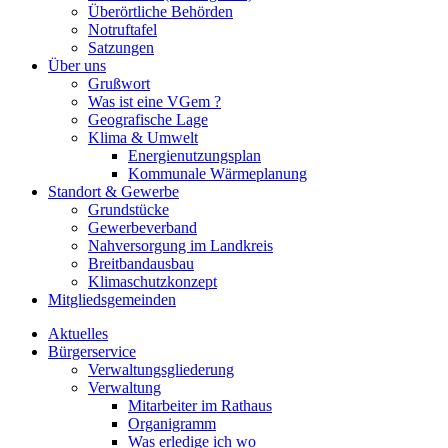
Überörtliche Behörden
Notruftafel
Satzungen
Über uns
Grußwort
Was ist eine VGem ?
Geografische Lage
Klima & Umwelt
Energienutzungsplan
Kommunale Wärmeplanung
Standort & Gewerbe
Grundstücke
Gewerbeverband
Nahversorgung im Landkreis
Breitbandausbau
Klimaschutzkonzept
Mitgliedsgemeinden
Aktuelles
Bürgerservice
Verwaltungsgliederung
Verwaltung
Mitarbeiter im Rathaus
Organigramm
Was erledige ich wo