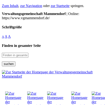
Zum Inhalt
,
zur Navigation
oder
zur Startseite
springen.
Verwaltungsgemeinschaft Mammendorf
| Online:
https://www.vgmammendorf.de/
Schriftgröße
A
A
A
Finden in gesamter Seite
suchen