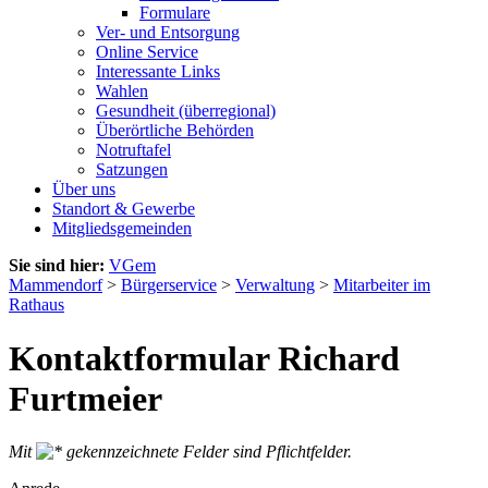
Formulare
Ver- und Entsorgung
Online Service
Interessante Links
Wahlen
Gesundheit (überregional)
Überörtliche Behörden
Notruftafel
Satzungen
Über uns
Standort & Gewerbe
Mitgliedsgemeinden
Sie sind hier:
VGem
Mammendorf
>
Bürgerservice
>
Verwaltung
>
Mitarbeiter im
Rathaus
Kontaktformular Richard
Furtmeier
Mit
gekennzeichnete Felder sind Pflichtfelder.