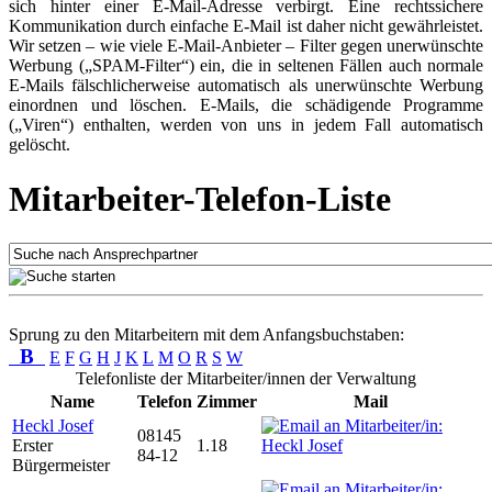
sich hinter einer E-Mail-Adresse verbirgt. Eine rechtssichere
Kommunikation durch einfache E-Mail ist daher nicht gewährleistet.
Wir setzen – wie viele E-Mail-Anbieter – Filter gegen unerwünschte
Werbung („SPAM-Filter“) ein, die in seltenen Fällen auch normale
E-Mails fälschlicherweise automatisch als unerwünschte Werbung
einordnen und löschen. E-Mails, die schädigende Programme
(„Viren“) enthalten, werden von uns in jedem Fall automatisch
gelöscht.
Mitarbeiter-Telefon-Liste
Sprung zu den Mitarbeitern mit dem Anfangsbuchstaben:
B
E
F
G
H
J
K
L
M
O
R
S
W
Telefonliste der Mitarbeiter/innen der Verwaltung
Name
Telefon
Zimmer
Mail
Heckl Josef
08145
Erster
1.18
84-12
Bürgermeister