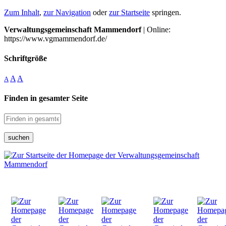
Zum Inhalt
,
zur Navigation
oder
zur Startseite
springen.
Verwaltungsgemeinschaft Mammendorf
| Online:
https://www.vgmammendorf.de/
Schriftgröße
A
A
A
Finden in gesamter Seite
suchen