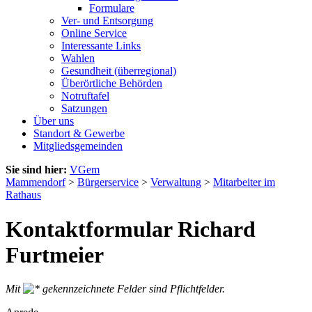
Formulare
Ver- und Entsorgung
Online Service
Interessante Links
Wahlen
Gesundheit (überregional)
Überörtliche Behörden
Notruftafel
Satzungen
Über uns
Standort & Gewerbe
Mitgliedsgemeinden
Sie sind hier:
VGem
Mammendorf
>
Bürgerservice
>
Verwaltung
>
Mitarbeiter im
Rathaus
Kontaktformular Richard
Furtmeier
Mit
gekennzeichnete Felder sind Pflichtfelder.