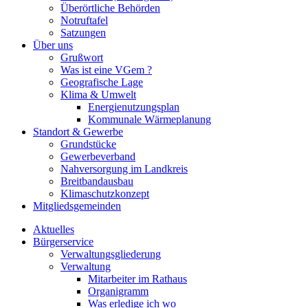
Überörtliche Behörden
Notruftafel
Satzungen
Über uns
Grußwort
Was ist eine VGem ?
Geografische Lage
Klima & Umwelt
Energienutzungsplan
Kommunale Wärmeplanung
Standort & Gewerbe
Grundstücke
Gewerbeverband
Nahversorgung im Landkreis
Breitbandausbau
Klimaschutzkonzept
Mitgliedsgemeinden
Aktuelles
Bürgerservice
Verwaltungsgliederung
Verwaltung
Mitarbeiter im Rathaus
Organigramm
Was erledige ich wo