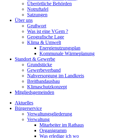
Überörtliche Behörden
Notruftafel
Satzungen
Über uns
Grußwort
Was ist eine VGem ?
Geografische Lage
Klima & Umwelt
Energienutzungsplan
Kommunale Wärmeplanung
Standort & Gewerbe
Grundstücke
Gewerbeverband
Nahversorgung im Landkreis
Breitbandausbau
Klimaschutzkonzept
Mitgliedsgemeinden
Aktuelles
Bürgerservice
Verwaltungsgliederung
Verwaltung
Mitarbeiter im Rathaus
Organigramm
Was erledige ich wo