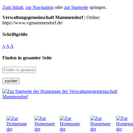
Zum Inhalt
,
zur Navigation
oder
zur Startseite
springen.
Verwaltungsgemeinschaft Mammendorf
| Online:
https://www.vgmammendorf.de/
Schriftgröße
A
A
A
Finden in gesamter Seite
suchen