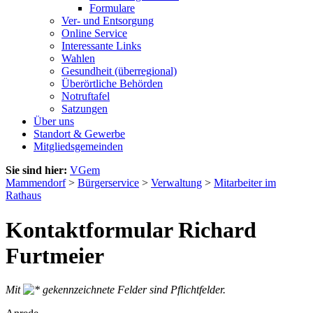
Formulare
Ver- und Entsorgung
Online Service
Interessante Links
Wahlen
Gesundheit (überregional)
Überörtliche Behörden
Notruftafel
Satzungen
Über uns
Standort & Gewerbe
Mitgliedsgemeinden
Sie sind hier:
VGem
Mammendorf
>
Bürgerservice
>
Verwaltung
>
Mitarbeiter im
Rathaus
Kontaktformular Richard
Furtmeier
Mit
gekennzeichnete Felder sind Pflichtfelder.