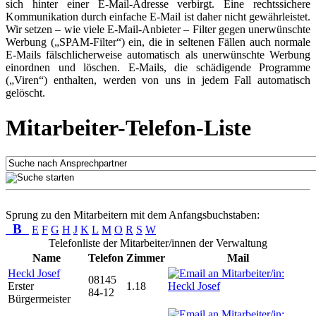
sich hinter einer E-Mail-Adresse verbirgt. Eine rechtssichere
Kommunikation durch einfache E-Mail ist daher nicht gewährleistet.
Wir setzen – wie viele E-Mail-Anbieter – Filter gegen unerwünschte
Werbung („SPAM-Filter“) ein, die in seltenen Fällen auch normale
E-Mails fälschlicherweise automatisch als unerwünschte Werbung
einordnen und löschen. E-Mails, die schädigende Programme
(„Viren“) enthalten, werden von uns in jedem Fall automatisch
gelöscht.
Mitarbeiter-Telefon-Liste
Sprung zu den Mitarbeitern mit dem Anfangsbuchstaben:
B
E
F
G
H
J
K
L
M
O
R
S
W
Telefonliste der Mitarbeiter/innen der Verwaltung
Name
Telefon
Zimmer
Mail
Heckl Josef
08145
Erster
1.18
84-12
Bürgermeister