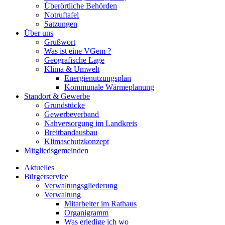
Überörtliche Behörden
Notruftafel
Satzungen
Über uns
Grußwort
Was ist eine VGem ?
Geografische Lage
Klima & Umwelt
Energienutzungsplan
Kommunale Wärmeplanung
Standort & Gewerbe
Grundstücke
Gewerbeverband
Nahversorgung im Landkreis
Breitbandausbau
Klimaschutzkonzept
Mitgliedsgemeinden
Aktuelles
Bürgerservice
Verwaltungsgliederung
Verwaltung
Mitarbeiter im Rathaus
Organigramm
Was erledige ich wo