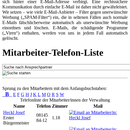
sich hinter einer E-Mail-Adresse verbirgt. Eine rechtssichere
Kommunikation durch einfache E-Mail ist daher nicht gewährleistet.
Wir setzen – wie viele E-Mail-Anbieter – Filter gegen unerwünschte
Werbung („SPAM-Filter“) ein, die in seltenen Fällen auch normale
E-Mails fälschlicherweise automatisch als unerwünschte Werbung
einordnen und löschen. E-Mails, die schädigende Programme
(„Viren“) enthalten, werden von uns in jedem Fall automatisch
gelöscht.
Mitarbeiter-Telefon-Liste
Sprung zu den Mitarbeitern mit dem Anfangsbuchstaben:
B
E
F
G
H
J
K
L
M
O
R
S
W
Telefonliste der Mitarbeiter/innen der Verwaltung
Name
Telefon
Zimmer
Mail
Heckl Josef
08145
Erster
1.18
84-12
Bürgermeister