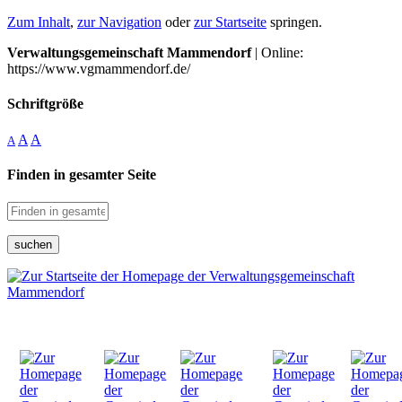
Zum Inhalt
,
zur Navigation
oder
zur Startseite
springen.
Verwaltungsgemeinschaft Mammendorf
| Online:
https://www.vgmammendorf.de/
Schriftgröße
A
A
A
Finden in gesamter Seite
suchen