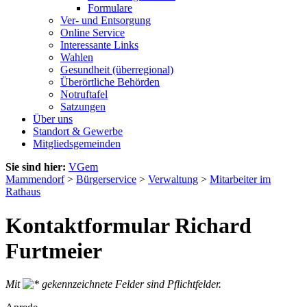
Formulare
Ver- und Entsorgung
Online Service
Interessante Links
Wahlen
Gesundheit (überregional)
Überörtliche Behörden
Notruftafel
Satzungen
Über uns
Standort & Gewerbe
Mitgliedsgemeinden
Sie sind hier:
VGem
Mammendorf
>
Bürgerservice
>
Verwaltung
>
Mitarbeiter im
Rathaus
Kontaktformular Richard
Furtmeier
Mit
gekennzeichnete Felder sind Pflichtfelder.