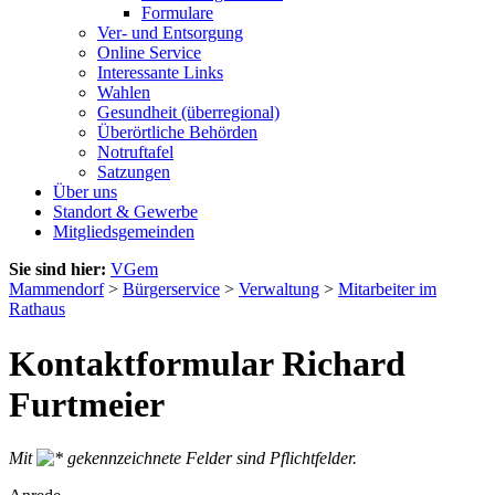
Formulare
Ver- und Entsorgung
Online Service
Interessante Links
Wahlen
Gesundheit (überregional)
Überörtliche Behörden
Notruftafel
Satzungen
Über uns
Standort & Gewerbe
Mitgliedsgemeinden
Sie sind hier:
VGem
Mammendorf
>
Bürgerservice
>
Verwaltung
>
Mitarbeiter im
Rathaus
Kontaktformular Richard
Furtmeier
Mit
gekennzeichnete Felder sind Pflichtfelder.