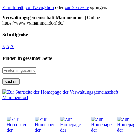
Zum Inhalt
,
zur Navigation
oder
zur Startseite
springen.
Verwaltungsgemeinschaft Mammendorf
| Online:
https://www.vgmammendorf.de/
Schriftgröße
A
A
A
Finden in gesamter Seite
suchen