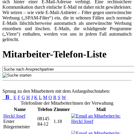
sich hinter einer E-Mail-Adresse verbirgt. Eine rechtssichere
Kommunikation durch einfache E-Mail ist daher nicht gewährleistet.
Wir setzen – wie viele E-Mail-Anbieter – Filter gegen unerwünschte
Werbung („SPAM-Filter“) ein, die in seltenen Fällen auch normale
E-Mails fälschlicherweise automatisch als unerwünschte Werbung
einordnen und löschen. E-Mails, die schädigende Programme
(„Viren“) enthalten, werden von uns in jedem Fall automatisch
gelöscht.
Mitarbeiter-Telefon-Liste
Sprung zu den Mitarbeitern mit dem Anfangsbuchstaben:
B
E
F
G
H
J
K
L
M
O
R
S
W
Telefonliste der Mitarbeiter/innen der Verwaltung
Name
Telefon
Zimmer
Mail
Heckl Josef
08145
Erster
1.18
84-12
Bürgermeister