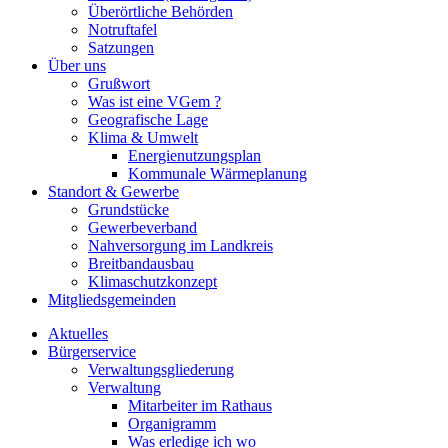
Überörtliche Behörden
Notruftafel
Satzungen
Über uns
Grußwort
Was ist eine VGem ?
Geografische Lage
Klima & Umwelt
Energienutzungsplan
Kommunale Wärmeplanung
Standort & Gewerbe
Grundstücke
Gewerbeverband
Nahversorgung im Landkreis
Breitbandausbau
Klimaschutzkonzept
Mitgliedsgemeinden
Aktuelles
Bürgerservice
Verwaltungsgliederung
Verwaltung
Mitarbeiter im Rathaus
Organigramm
Was erledige ich wo