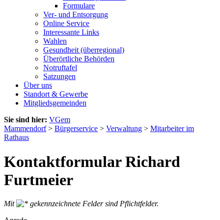
Formulare
Ver- und Entsorgung
Online Service
Interessante Links
Wahlen
Gesundheit (überregional)
Überörtliche Behörden
Notruftafel
Satzungen
Über uns
Standort & Gewerbe
Mitgliedsgemeinden
Sie sind hier:
VGem
Mammendorf
>
Bürgerservice
>
Verwaltung
>
Mitarbeiter im
Rathaus
Kontaktformular Richard
Furtmeier
Mit
gekennzeichnete Felder sind Pflichtfelder.