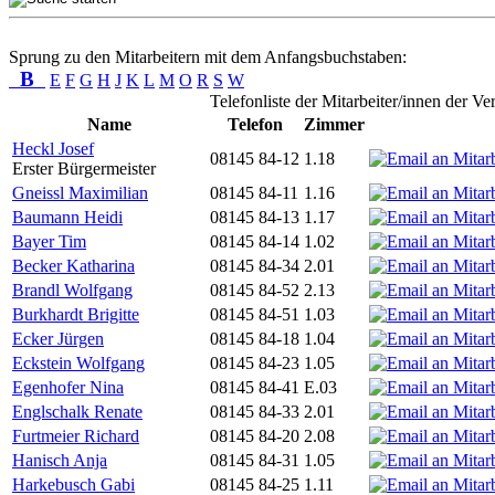
Sprung zu den Mitarbeitern mit dem Anfangsbuchstaben:
B
E
F
G
H
J
K
L
M
O
R
S
W
Telefonliste der Mitarbeiter/innen der V
Name
Telefon
Zimmer
Heckl Josef
08145 84-12
1.18
Erster Bürgermeister
Gneissl Maximilian
08145 84-11
1.16
Baumann Heidi
08145 84-13
1.17
Bayer Tim
08145 84-14
1.02
Becker Katharina
08145 84-34
2.01
Brandl Wolfgang
08145 84-52
2.13
Burkhardt Brigitte
08145 84-51
1.03
Ecker Jürgen
08145 84-18
1.04
Eckstein Wolfgang
08145 84-23
1.05
Egenhofer Nina
08145 84-41
E.03
Englschalk Renate
08145 84-33
2.01
Furtmeier Richard
08145 84-20
2.08
Hanisch Anja
08145 84-31
1.05
Harkebusch Gabi
08145 84-25
1.11