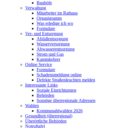
Bauhöfe
Verwaltung
Mitarbeiter im Rathaus
Organigramm
Was erledige ich wo
Formulare
Ver- und Entsorgung
Abfallentsorgung
Wasserversorgung
Abwasserentsorgung
Strom und Gas
Kaminkehrer
Online Service
Formulare
Schadensmeldung online
Defekte Straßenleuchten melden
Interessante Links
Soziale Einrichtungen
Behörden
Sonstige überregionale Adressen
Wahlen
Kommunahlwahlen 2026
Gesundheit (überregional)
Überörtliche Behörden
Notruftafel