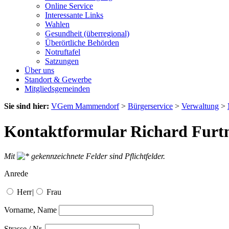
Online Service
Interessante Links
Wahlen
Gesundheit (überregional)
Überörtliche Behörden
Notruftafel
Satzungen
Über uns
Standort & Gewerbe
Mitgliedsgemeinden
Sie sind hier:
VGem Mammendorf
>
Bürgerservice
>
Verwaltung
>
Kontaktformular Richard Furt
Mit
gekennzeichnete Felder sind Pflichtfelder.
Anrede
Herr
|
Frau
Vorname, Name
Strasse / Nr.