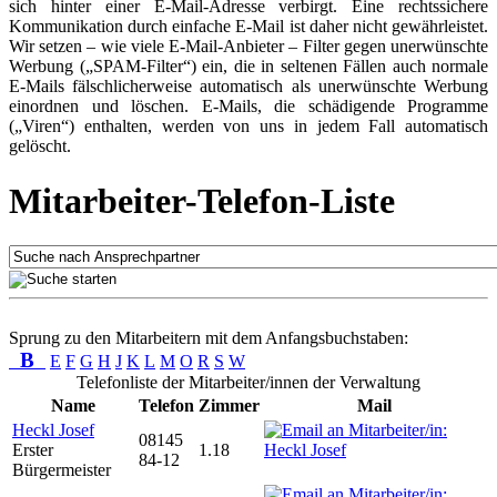
sich hinter einer E-Mail-Adresse verbirgt. Eine rechtssichere
Kommunikation durch einfache E-Mail ist daher nicht gewährleistet.
Wir setzen – wie viele E-Mail-Anbieter – Filter gegen unerwünschte
Werbung („SPAM-Filter“) ein, die in seltenen Fällen auch normale
E-Mails fälschlicherweise automatisch als unerwünschte Werbung
einordnen und löschen. E-Mails, die schädigende Programme
(„Viren“) enthalten, werden von uns in jedem Fall automatisch
gelöscht.
Mitarbeiter-Telefon-Liste
Sprung zu den Mitarbeitern mit dem Anfangsbuchstaben:
B
E
F
G
H
J
K
L
M
O
R
S
W
Telefonliste der Mitarbeiter/innen der Verwaltung
Name
Telefon
Zimmer
Mail
Heckl Josef
08145
Erster
1.18
84-12
Bürgermeister