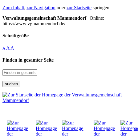
Zum Inhalt
,
zur Navigation
oder
zur Startseite
springen.
Verwaltungsgemeinschaft Mammendorf
| Online:
https://www.vgmammendorf.de/
Schriftgröße
A
A
A
Finden in gesamter Seite
suchen