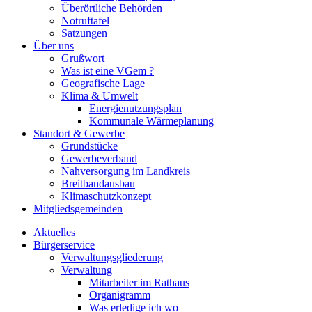
Überörtliche Behörden
Notruftafel
Satzungen
Über uns
Grußwort
Was ist eine VGem ?
Geografische Lage
Klima & Umwelt
Energienutzungsplan
Kommunale Wärmeplanung
Standort & Gewerbe
Grundstücke
Gewerbeverband
Nahversorgung im Landkreis
Breitbandausbau
Klimaschutzkonzept
Mitgliedsgemeinden
Aktuelles
Bürgerservice
Verwaltungsgliederung
Verwaltung
Mitarbeiter im Rathaus
Organigramm
Was erledige ich wo