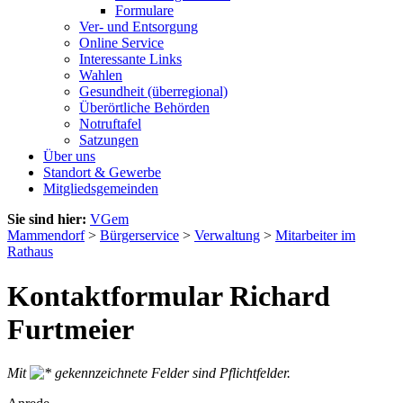
Formulare
Ver- und Entsorgung
Online Service
Interessante Links
Wahlen
Gesundheit (überregional)
Überörtliche Behörden
Notruftafel
Satzungen
Über uns
Standort & Gewerbe
Mitgliedsgemeinden
Sie sind hier:
VGem
Mammendorf
>
Bürgerservice
>
Verwaltung
>
Mitarbeiter im
Rathaus
Kontaktformular Richard
Furtmeier
Mit
gekennzeichnete Felder sind Pflichtfelder.