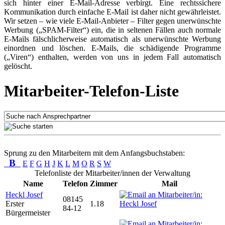
sich hinter einer E-Mail-Adresse verbirgt. Eine rechtssichere
Kommunikation durch einfache E-Mail ist daher nicht gewährleistet.
Wir setzen – wie viele E-Mail-Anbieter – Filter gegen unerwünschte
Werbung („SPAM-Filter“) ein, die in seltenen Fällen auch normale
E-Mails fälschlicherweise automatisch als unerwünschte Werbung
einordnen und löschen. E-Mails, die schädigende Programme
(„Viren“) enthalten, werden von uns in jedem Fall automatisch
gelöscht.
Mitarbeiter-Telefon-Liste
Sprung zu den Mitarbeitern mit dem Anfangsbuchstaben:
B
E
F
G
H
J
K
L
M
O
R
S
W
Telefonliste der Mitarbeiter/innen der Verwaltung
Name
Telefon
Zimmer
Mail
Heckl Josef
08145
Erster
1.18
84-12
Bürgermeister