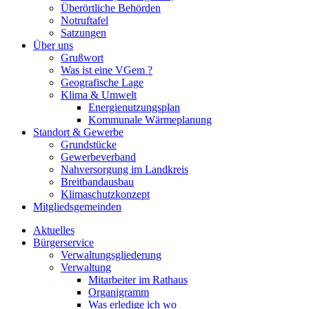
Überörtliche Behörden
Notruftafel
Satzungen
Über uns
Grußwort
Was ist eine VGem ?
Geografische Lage
Klima & Umwelt
Energienutzungsplan
Kommunale Wärmeplanung
Standort & Gewerbe
Grundstücke
Gewerbeverband
Nahversorgung im Landkreis
Breitbandausbau
Klimaschutzkonzept
Mitgliedsgemeinden
Aktuelles
Bürgerservice
Verwaltungsgliederung
Verwaltung
Mitarbeiter im Rathaus
Organigramm
Was erledige ich wo