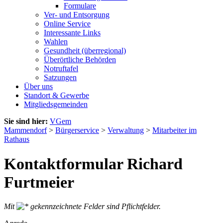
Formulare
Ver- und Entsorgung
Online Service
Interessante Links
Wahlen
Gesundheit (überregional)
Überörtliche Behörden
Notruftafel
Satzungen
Über uns
Standort & Gewerbe
Mitgliedsgemeinden
Sie sind hier:
VGem
Mammendorf
>
Bürgerservice
>
Verwaltung
>
Mitarbeiter im
Rathaus
Kontaktformular Richard
Furtmeier
Mit
gekennzeichnete Felder sind Pflichtfelder.