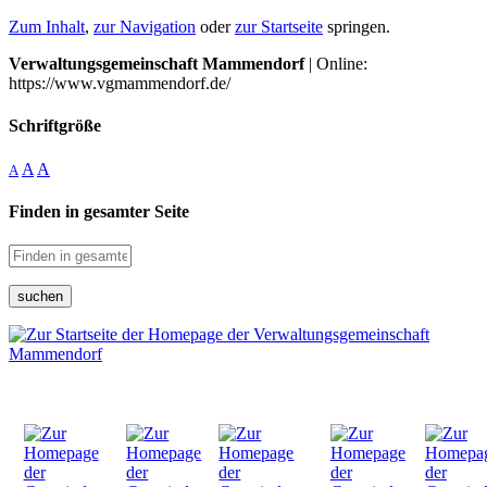
Zum Inhalt
,
zur Navigation
oder
zur Startseite
springen.
Verwaltungsgemeinschaft Mammendorf
| Online:
https://www.vgmammendorf.de/
Schriftgröße
A
A
A
Finden in gesamter Seite
suchen