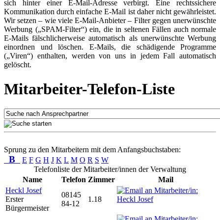
sich hinter einer E-Mail-Adresse verbirgt. Eine rechtssichere
Kommunikation durch einfache E-Mail ist daher nicht gewährleistet.
Wir setzen – wie viele E-Mail-Anbieter – Filter gegen unerwünschte
Werbung („SPAM-Filter“) ein, die in seltenen Fällen auch normale
E-Mails fälschlicherweise automatisch als unerwünschte Werbung
einordnen und löschen. E-Mails, die schädigende Programme
(„Viren“) enthalten, werden von uns in jedem Fall automatisch
gelöscht.
Mitarbeiter-Telefon-Liste
Sprung zu den Mitarbeitern mit dem Anfangsbuchstaben:
B
E
F
G
H
J
K
L
M
O
R
S
W
Telefonliste der Mitarbeiter/innen der Verwaltung
Name
Telefon
Zimmer
Mail
Heckl Josef
08145
Erster
1.18
84-12
Bürgermeister