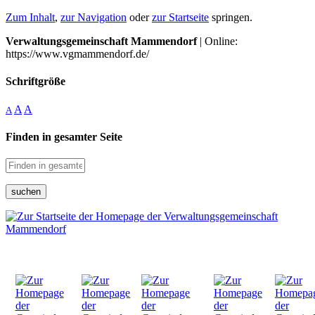
Zum Inhalt
,
zur Navigation
oder
zur Startseite
springen.
Verwaltungsgemeinschaft Mammendorf
| Online:
https://www.vgmammendorf.de/
Schriftgröße
A
A
A
Finden in gesamter Seite
suchen