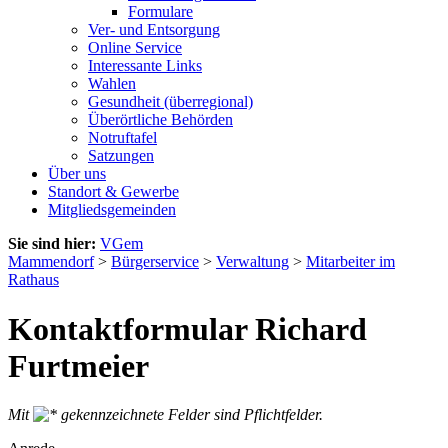
Formulare
Ver- und Entsorgung
Online Service
Interessante Links
Wahlen
Gesundheit (überregional)
Überörtliche Behörden
Notruftafel
Satzungen
Über uns
Standort & Gewerbe
Mitgliedsgemeinden
Sie sind hier:
VGem
Mammendorf
>
Bürgerservice
>
Verwaltung
>
Mitarbeiter im
Rathaus
Kontaktformular Richard
Furtmeier
Mit
gekennzeichnete Felder sind Pflichtfelder.