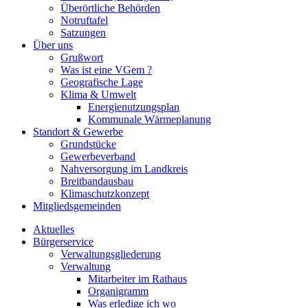
Überörtliche Behörden
Notruftafel
Satzungen
Über uns
Grußwort
Was ist eine VGem ?
Geografische Lage
Klima & Umwelt
Energienutzungsplan
Kommunale Wärmeplanung
Standort & Gewerbe
Grundstücke
Gewerbeverband
Nahversorgung im Landkreis
Breitbandausbau
Klimaschutzkonzept
Mitgliedsgemeinden
Aktuelles
Bürgerservice
Verwaltungsgliederung
Verwaltung
Mitarbeiter im Rathaus
Organigramm
Was erledige ich wo