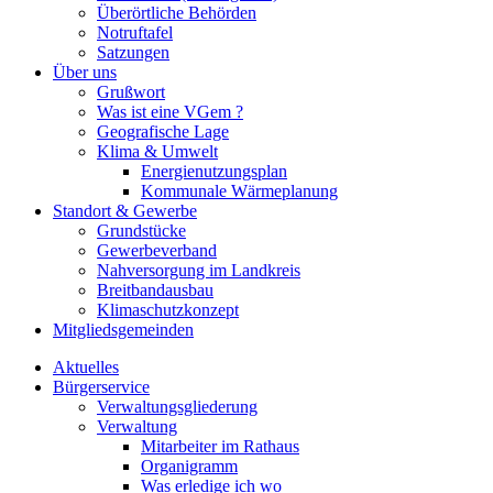
Überörtliche Behörden
Notruftafel
Satzungen
Über uns
Grußwort
Was ist eine VGem ?
Geografische Lage
Klima & Umwelt
Energienutzungsplan
Kommunale Wärmeplanung
Standort & Gewerbe
Grundstücke
Gewerbeverband
Nahversorgung im Landkreis
Breitbandausbau
Klimaschutzkonzept
Mitgliedsgemeinden
Aktuelles
Bürgerservice
Verwaltungsgliederung
Verwaltung
Mitarbeiter im Rathaus
Organigramm
Was erledige ich wo