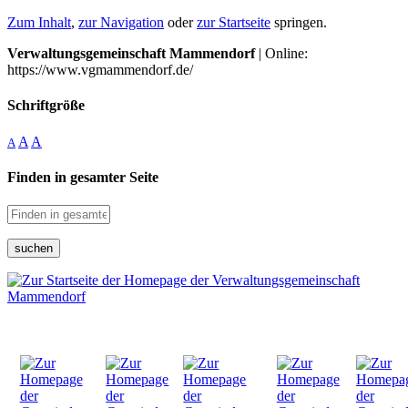
Zum Inhalt
,
zur Navigation
oder
zur Startseite
springen.
Verwaltungsgemeinschaft Mammendorf
| Online:
https://www.vgmammendorf.de/
Schriftgröße
A
A
A
Finden in gesamter Seite
suchen