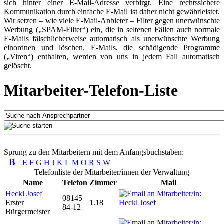
sich hinter einer E-Mail-Adresse verbirgt. Eine rechtssichere
Kommunikation durch einfache E-Mail ist daher nicht gewährleistet.
Wir setzen – wie viele E-Mail-Anbieter – Filter gegen unerwünschte
Werbung („SPAM-Filter“) ein, die in seltenen Fällen auch normale
E-Mails fälschlicherweise automatisch als unerwünschte Werbung
einordnen und löschen. E-Mails, die schädigende Programme
(„Viren“) enthalten, werden von uns in jedem Fall automatisch
gelöscht.
Mitarbeiter-Telefon-Liste
Sprung zu den Mitarbeitern mit dem Anfangsbuchstaben:
B
E
F
G
H
J
K
L
M
O
R
S
W
Telefonliste der Mitarbeiter/innen der Verwaltung
Name
Telefon
Zimmer
Mail
Heckl Josef
08145
Erster
1.18
84-12
Bürgermeister