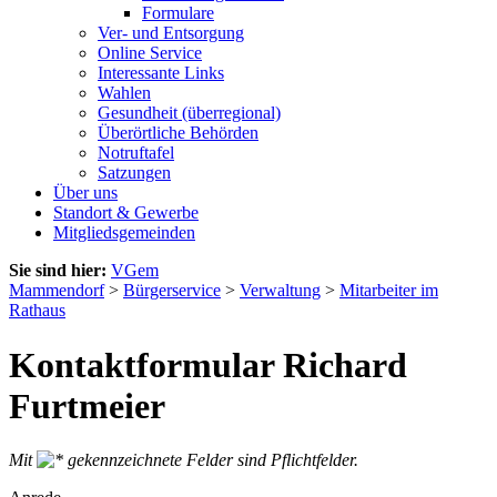
Formulare
Ver- und Entsorgung
Online Service
Interessante Links
Wahlen
Gesundheit (überregional)
Überörtliche Behörden
Notruftafel
Satzungen
Über uns
Standort & Gewerbe
Mitgliedsgemeinden
Sie sind hier:
VGem
Mammendorf
>
Bürgerservice
>
Verwaltung
>
Mitarbeiter im
Rathaus
Kontaktformular Richard
Furtmeier
Mit
gekennzeichnete Felder sind Pflichtfelder.