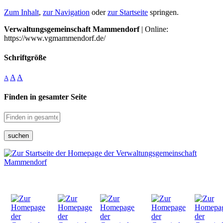
Zum Inhalt
,
zur Navigation
oder
zur Startseite
springen.
Verwaltungsgemeinschaft Mammendorf
| Online:
https://www.vgmammendorf.de/
Schriftgröße
A
A
A
Finden in gesamter Seite
suchen