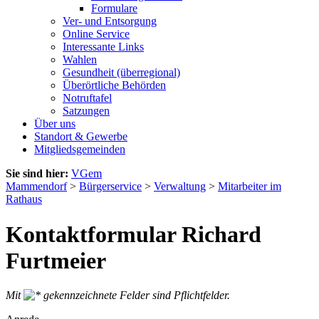
Formulare
Ver- und Entsorgung
Online Service
Interessante Links
Wahlen
Gesundheit (überregional)
Überörtliche Behörden
Notruftafel
Satzungen
Über uns
Standort & Gewerbe
Mitgliedsgemeinden
Sie sind hier:
VGem
Mammendorf
>
Bürgerservice
>
Verwaltung
>
Mitarbeiter im
Rathaus
Kontaktformular Richard
Furtmeier
Mit
gekennzeichnete Felder sind Pflichtfelder.