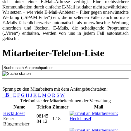
sich hinter einer E-Mail-Adresse verbirgt. Eine rechtssichere
Kommunikation durch einfache E-Mail ist daher nicht gewährleistet.
Wir setzen – wie viele E-Mail-Anbieter – Filter gegen unerwünschte
Werbung („SPAM-Filter“) ein, die in seltenen Fällen auch normale
E-Mails fälschlicherweise automatisch als unerwünschte Werbung
einordnen und löschen. E-Mails, die schädigende Programme
(„Viren“) enthalten, werden von uns in jedem Fall automatisch
gelöscht.
Mitarbeiter-Telefon-Liste
Sprung zu den Mitarbeitern mit dem Anfangsbuchstaben:
B
E
F
G
H
J
K
L
M
O
R
S
W
Telefonliste der Mitarbeiter/innen der Verwaltung
Name
Telefon
Zimmer
Mail
Heckl Josef
08145
Erster
1.18
84-12
Bürgermeister