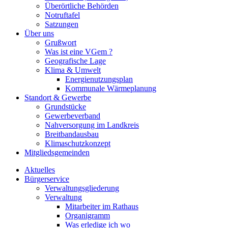
Überörtliche Behörden
Notruftafel
Satzungen
Über uns
Grußwort
Was ist eine VGem ?
Geografische Lage
Klima & Umwelt
Energienutzungsplan
Kommunale Wärmeplanung
Standort & Gewerbe
Grundstücke
Gewerbeverband
Nahversorgung im Landkreis
Breitbandausbau
Klimaschutzkonzept
Mitgliedsgemeinden
Aktuelles
Bürgerservice
Verwaltungsgliederung
Verwaltung
Mitarbeiter im Rathaus
Organigramm
Was erledige ich wo