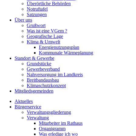
Überörtliche Behörden
Notruftafel
Satzungen
Über uns
Grußwort
Was ist eine VGem ?
Geografische Lage
Klima & Umwelt
Energienutzungsplan
Kommunale Wärmeplanung
Standort & Gewerbe
Grundstücke
Gewerbeverband
Nahversorgung im Landkreis
Breitbandausbau
Klimaschutzkonzept
Mitgliedsgemeinden
Aktuelles
Bürgerservice
Verwaltungsgliederung
Verwaltung
Mitarbeiter im Rathaus
Organigramm
Was erledige ich wo