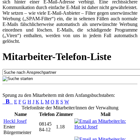
sich hinter einer E-Mail-Adresse verbirgt. Eine rechtssichere
Kommunikation durch einfache E-Mail ist daher nicht gewährleistet.
Wir setzen – wie viele E-Mail-Anbieter – Filter gegen unerwünschte
Werbung („SPAM-Filter“) ein, die in seltenen Fällen auch normale
E-Mails fälschlicherweise automatisch als unerwünschte Werbung
einordnen und löschen. E-Mails, die schädigende Programme
(„Viren“) enthalten, werden von uns in jedem Fall automatisch
gelöscht.
Mitarbeiter-Telefon-Liste
Sprung zu den Mitarbeitern mit dem Anfangsbuchstaben:
B
E
F
G
H
J
K
L
M
O
R
S
W
Telefonliste der Mitarbeiter/innen der Verwaltung
Name
Telefon
Zimmer
Mail
Heckl Josef
08145
Erster
1.18
84-12
Bürgermeister