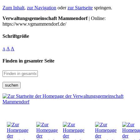
Zum Inhalt
,
zur Navigation
oder
zur Startseite
springen.
Verwaltungsgemeinschaft Mammendorf
| Online:
https://www.vgmammendorf.de/
Schriftgröße
A
A
A
Finden in gesamter Seite
suchen