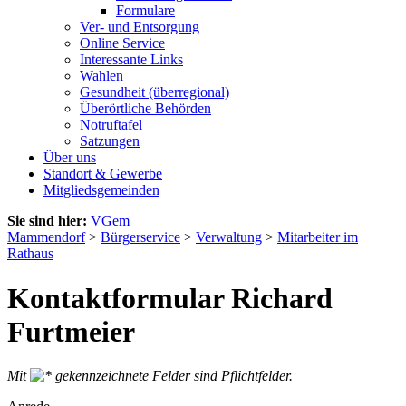
Formulare
Ver- und Entsorgung
Online Service
Interessante Links
Wahlen
Gesundheit (überregional)
Überörtliche Behörden
Notruftafel
Satzungen
Über uns
Standort & Gewerbe
Mitgliedsgemeinden
Sie sind hier:
VGem
Mammendorf
>
Bürgerservice
>
Verwaltung
>
Mitarbeiter im
Rathaus
Kontaktformular Richard
Furtmeier
Mit
gekennzeichnete Felder sind Pflichtfelder.