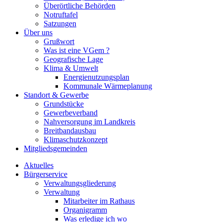
Überörtliche Behörden
Notruftafel
Satzungen
Über uns
Grußwort
Was ist eine VGem ?
Geografische Lage
Klima & Umwelt
Energienutzungsplan
Kommunale Wärmeplanung
Standort & Gewerbe
Grundstücke
Gewerbeverband
Nahversorgung im Landkreis
Breitbandausbau
Klimaschutzkonzept
Mitgliedsgemeinden
Aktuelles
Bürgerservice
Verwaltungsgliederung
Verwaltung
Mitarbeiter im Rathaus
Organigramm
Was erledige ich wo