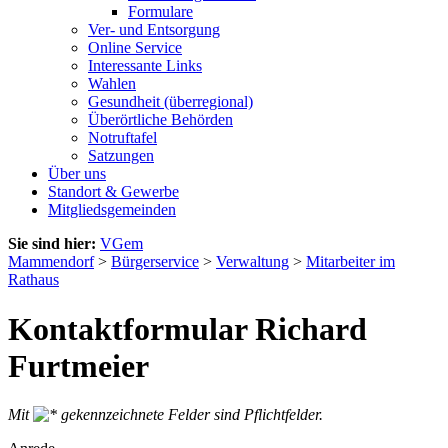
Formulare
Ver- und Entsorgung
Online Service
Interessante Links
Wahlen
Gesundheit (überregional)
Überörtliche Behörden
Notruftafel
Satzungen
Über uns
Standort & Gewerbe
Mitgliedsgemeinden
Sie sind hier:
VGem
Mammendorf
>
Bürgerservice
>
Verwaltung
>
Mitarbeiter im
Rathaus
Kontaktformular Richard
Furtmeier
Mit
gekennzeichnete Felder sind Pflichtfelder.