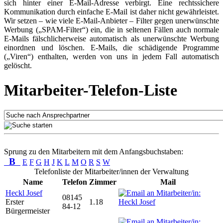
sich hinter einer E-Mail-Adresse verbirgt. Eine rechtssichere
Kommunikation durch einfache E-Mail ist daher nicht gewährleistet.
Wir setzen – wie viele E-Mail-Anbieter – Filter gegen unerwünschte
Werbung („SPAM-Filter“) ein, die in seltenen Fällen auch normale
E-Mails fälschlicherweise automatisch als unerwünschte Werbung
einordnen und löschen. E-Mails, die schädigende Programme
(„Viren“) enthalten, werden von uns in jedem Fall automatisch
gelöscht.
Mitarbeiter-Telefon-Liste
Sprung zu den Mitarbeitern mit dem Anfangsbuchstaben:
B
E
F
G
H
J
K
L
M
O
R
S
W
Telefonliste der Mitarbeiter/innen der Verwaltung
Name
Telefon
Zimmer
Mail
Heckl Josef
08145
Erster
1.18
84-12
Bürgermeister