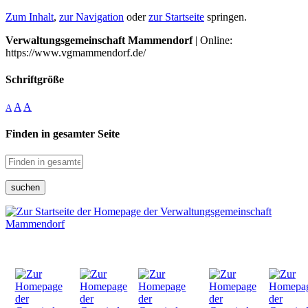
Zum Inhalt
,
zur Navigation
oder
zur Startseite
springen.
Verwaltungsgemeinschaft Mammendorf
| Online:
https://www.vgmammendorf.de/
Schriftgröße
A
A
A
Finden in gesamter Seite
suchen