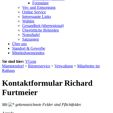
Formulare
Ver- und Entsorgung
Online Service
Interessante Links
Wahlen
Gesundheit (überregional)
Überörtliche Behörden
Notruftafel
Satzungen
Über uns
Standort & Gewerbe
Mitgliedsgemeinden
Sie sind hier:
VGem
Mammendorf
>
Bürgerservice
>
Verwaltung
>
Mitarbeiter im
Rathaus
Kontaktformular Richard
Furtmeier
Mit
gekennzeichnete Felder sind Pflichtfelder.