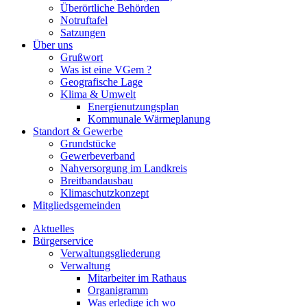
Überörtliche Behörden
Notruftafel
Satzungen
Über uns
Grußwort
Was ist eine VGem ?
Geografische Lage
Klima & Umwelt
Energienutzungsplan
Kommunale Wärmeplanung
Standort & Gewerbe
Grundstücke
Gewerbeverband
Nahversorgung im Landkreis
Breitbandausbau
Klimaschutzkonzept
Mitgliedsgemeinden
Aktuelles
Bürgerservice
Verwaltungsgliederung
Verwaltung
Mitarbeiter im Rathaus
Organigramm
Was erledige ich wo