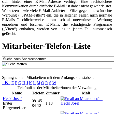
sich hinter einer E-Mail-Adresse verbirgt. Eine rechtssichere
Kommunikation durch einfache E-Mail ist daher nicht gewährleistet.
Wir setzen – wie viele E-Mail-Anbieter – Filter gegen unerwünschte
Werbung („SPAM-Filter“) ein, die in seltenen Fällen auch normale
E-Mails fälschlicherweise automatisch als unerwünschte Werbung
einordnen und löschen. E-Mails, die schädigende Programme
(„Viren“) enthalten, werden von uns in jedem Fall automatisch
gelöscht.
Mitarbeiter-Telefon-Liste
Sprung zu den Mitarbeitern mit dem Anfangsbuchstaben:
B
E
F
G
H
J
K
L
M
O
R
S
W
Telefonliste der Mitarbeiter/innen der Verwaltung
Name
Telefon
Zimmer
Mail
Heckl Josef
08145
Erster
1.18
84-12
Bürgermeister