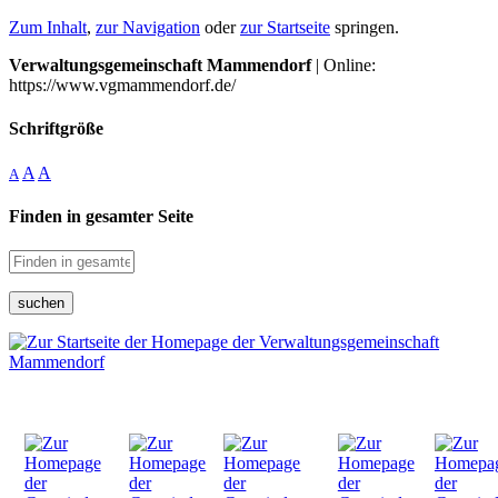
Zum Inhalt
,
zur Navigation
oder
zur Startseite
springen.
Verwaltungsgemeinschaft Mammendorf
| Online:
https://www.vgmammendorf.de/
Schriftgröße
A
A
A
Finden in gesamter Seite
suchen