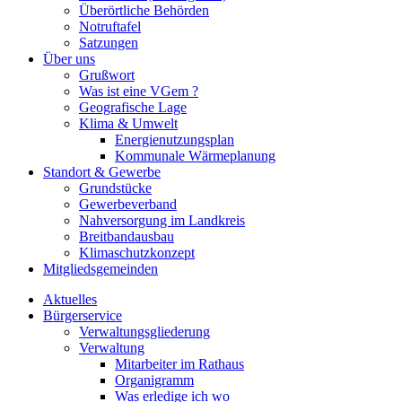
Überörtliche Behörden
Notruftafel
Satzungen
Über uns
Grußwort
Was ist eine VGem ?
Geografische Lage
Klima & Umwelt
Energienutzungsplan
Kommunale Wärmeplanung
Standort & Gewerbe
Grundstücke
Gewerbeverband
Nahversorgung im Landkreis
Breitbandausbau
Klimaschutzkonzept
Mitgliedsgemeinden
Aktuelles
Bürgerservice
Verwaltungsgliederung
Verwaltung
Mitarbeiter im Rathaus
Organigramm
Was erledige ich wo