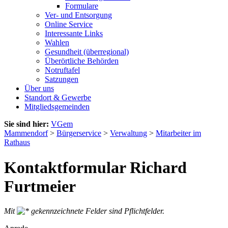
Formulare
Ver- und Entsorgung
Online Service
Interessante Links
Wahlen
Gesundheit (überregional)
Überörtliche Behörden
Notruftafel
Satzungen
Über uns
Standort & Gewerbe
Mitgliedsgemeinden
Sie sind hier:
VGem
Mammendorf
>
Bürgerservice
>
Verwaltung
>
Mitarbeiter im
Rathaus
Kontaktformular Richard
Furtmeier
Mit
gekennzeichnete Felder sind Pflichtfelder.