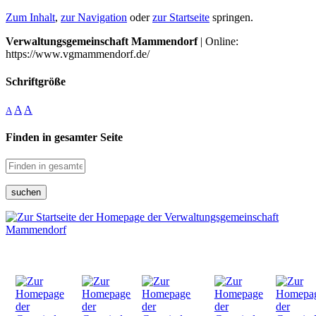
Zum Inhalt
,
zur Navigation
oder
zur Startseite
springen.
Verwaltungsgemeinschaft Mammendorf
| Online:
https://www.vgmammendorf.de/
Schriftgröße
A
A
A
Finden in gesamter Seite
suchen