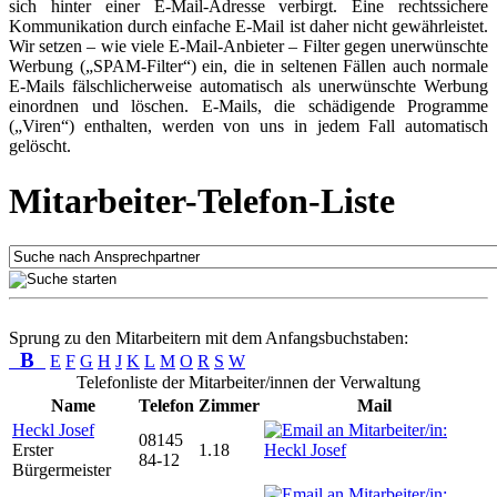
sich hinter einer E-Mail-Adresse verbirgt. Eine rechtssichere
Kommunikation durch einfache E-Mail ist daher nicht gewährleistet.
Wir setzen – wie viele E-Mail-Anbieter – Filter gegen unerwünschte
Werbung („SPAM-Filter“) ein, die in seltenen Fällen auch normale
E-Mails fälschlicherweise automatisch als unerwünschte Werbung
einordnen und löschen. E-Mails, die schädigende Programme
(„Viren“) enthalten, werden von uns in jedem Fall automatisch
gelöscht.
Mitarbeiter-Telefon-Liste
Sprung zu den Mitarbeitern mit dem Anfangsbuchstaben:
B
E
F
G
H
J
K
L
M
O
R
S
W
Telefonliste der Mitarbeiter/innen der Verwaltung
Name
Telefon
Zimmer
Mail
Heckl Josef
08145
Erster
1.18
84-12
Bürgermeister