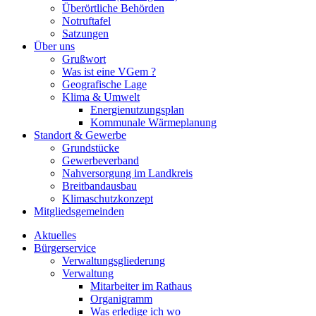
Überörtliche Behörden
Notruftafel
Satzungen
Über uns
Grußwort
Was ist eine VGem ?
Geografische Lage
Klima & Umwelt
Energienutzungsplan
Kommunale Wärmeplanung
Standort & Gewerbe
Grundstücke
Gewerbeverband
Nahversorgung im Landkreis
Breitbandausbau
Klimaschutzkonzept
Mitgliedsgemeinden
Aktuelles
Bürgerservice
Verwaltungsgliederung
Verwaltung
Mitarbeiter im Rathaus
Organigramm
Was erledige ich wo