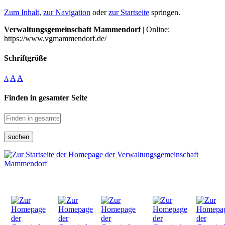
Zum Inhalt
,
zur Navigation
oder
zur Startseite
springen.
Verwaltungsgemeinschaft Mammendorf
| Online:
https://www.vgmammendorf.de/
Schriftgröße
A
A
A
Finden in gesamter Seite
suchen