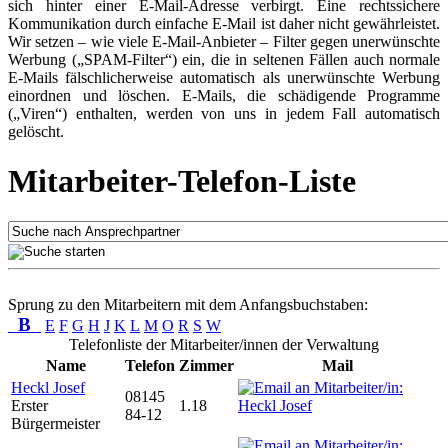
sich hinter einer E-Mail-Adresse verbirgt. Eine rechtssichere
Kommunikation durch einfache E-Mail ist daher nicht gewährleistet.
Wir setzen – wie viele E-Mail-Anbieter – Filter gegen unerwünschte
Werbung („SPAM-Filter“) ein, die in seltenen Fällen auch normale
E-Mails fälschlicherweise automatisch als unerwünschte Werbung
einordnen und löschen. E-Mails, die schädigende Programme
(„Viren“) enthalten, werden von uns in jedem Fall automatisch
gelöscht.
Mitarbeiter-Telefon-Liste
Sprung zu den Mitarbeitern mit dem Anfangsbuchstaben:
B
E
F
G
H
J
K
L
M
O
R
S
W
Telefonliste der Mitarbeiter/innen der Verwaltung
Name
Telefon
Zimmer
Mail
Heckl Josef
08145
Erster
1.18
84-12
Bürgermeister