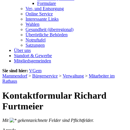
Formulare
Ver- und Entsorgung
Online Service
Interessante Links
Wahlen
Gesundheit (überregional)
Überörtliche Behörden
Notruftafel
Satzungen
Über uns
Standort & Gewerbe
Mitgliedsgemeinden
Sie sind hier:
VGem
Mammendorf
>
Bürgerservice
>
Verwaltung
>
Mitarbeiter im
Rathaus
Kontaktformular Richard
Furtmeier
Mit
gekennzeichnete Felder sind Pflichtfelder.