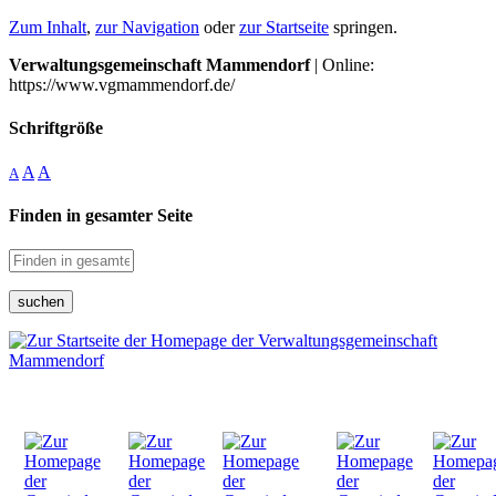
Zum Inhalt
,
zur Navigation
oder
zur Startseite
springen.
Verwaltungsgemeinschaft Mammendorf
| Online:
https://www.vgmammendorf.de/
Schriftgröße
A
A
A
Finden in gesamter Seite
suchen