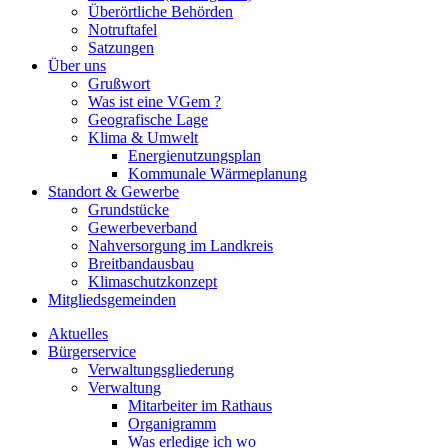
Überörtliche Behörden
Notruftafel
Satzungen
Über uns
Grußwort
Was ist eine VGem ?
Geografische Lage
Klima & Umwelt
Energienutzungsplan
Kommunale Wärmeplanung
Standort & Gewerbe
Grundstücke
Gewerbeverband
Nahversorgung im Landkreis
Breitbandausbau
Klimaschutzkonzept
Mitgliedsgemeinden
Aktuelles
Bürgerservice
Verwaltungsgliederung
Verwaltung
Mitarbeiter im Rathaus
Organigramm
Was erledige ich wo