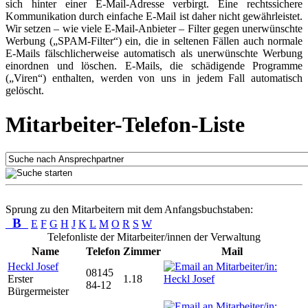
sich hinter einer E-Mail-Adresse verbirgt. Eine rechtssichere
Kommunikation durch einfache E-Mail ist daher nicht gewährleistet.
Wir setzen – wie viele E-Mail-Anbieter – Filter gegen unerwünschte
Werbung („SPAM-Filter“) ein, die in seltenen Fällen auch normale
E-Mails fälschlicherweise automatisch als unerwünschte Werbung
einordnen und löschen. E-Mails, die schädigende Programme
(„Viren“) enthalten, werden von uns in jedem Fall automatisch
gelöscht.
Mitarbeiter-Telefon-Liste
Sprung zu den Mitarbeitern mit dem Anfangsbuchstaben:
B
E
F
G
H
J
K
L
M
O
R
S
W
Telefonliste der Mitarbeiter/innen der Verwaltung
Name
Telefon
Zimmer
Mail
Heckl Josef
08145
Erster
1.18
84-12
Bürgermeister