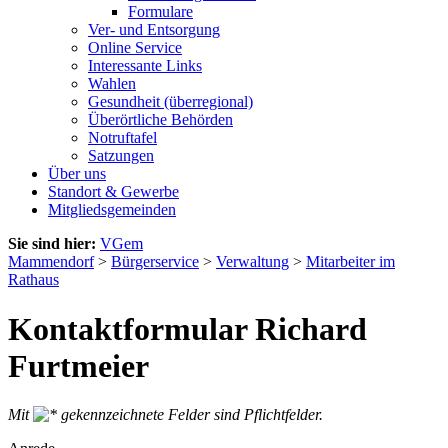
Formulare
Ver- und Entsorgung
Online Service
Interessante Links
Wahlen
Gesundheit (überregional)
Überörtliche Behörden
Notruftafel
Satzungen
Über uns
Standort & Gewerbe
Mitgliedsgemeinden
Sie sind hier:
VGem
Mammendorf
>
Bürgerservice
>
Verwaltung
>
Mitarbeiter im
Rathaus
Kontaktformular Richard
Furtmeier
Mit
gekennzeichnete Felder sind Pflichtfelder.