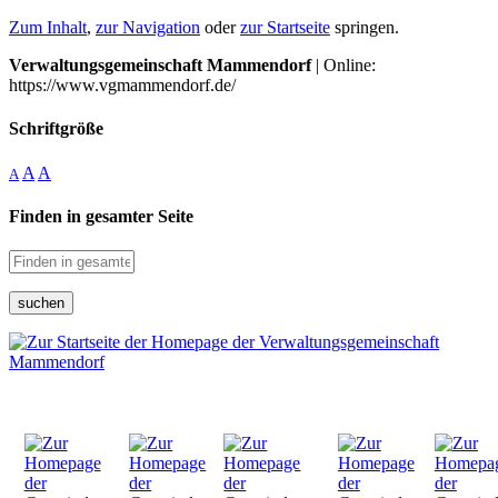
Zum Inhalt
,
zur Navigation
oder
zur Startseite
springen.
Verwaltungsgemeinschaft Mammendorf
| Online:
https://www.vgmammendorf.de/
Schriftgröße
A
A
A
Finden in gesamter Seite
suchen