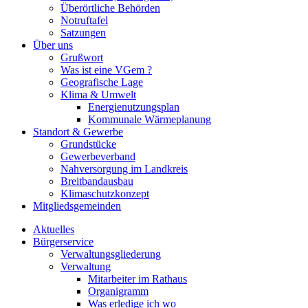
Überörtliche Behörden
Notruftafel
Satzungen
Über uns
Grußwort
Was ist eine VGem ?
Geografische Lage
Klima & Umwelt
Energienutzungsplan
Kommunale Wärmeplanung
Standort & Gewerbe
Grundstücke
Gewerbeverband
Nahversorgung im Landkreis
Breitbandausbau
Klimaschutzkonzept
Mitgliedsgemeinden
Aktuelles
Bürgerservice
Verwaltungsgliederung
Verwaltung
Mitarbeiter im Rathaus
Organigramm
Was erledige ich wo