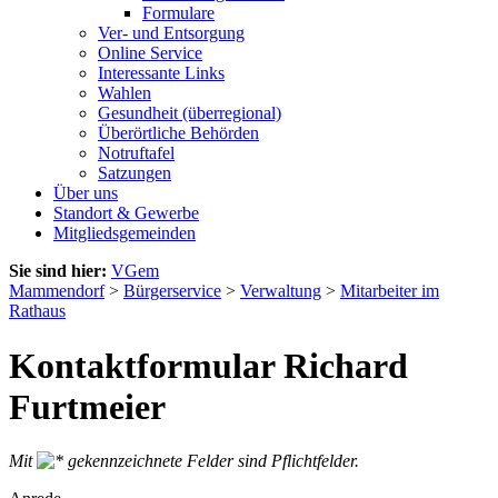
Formulare
Ver- und Entsorgung
Online Service
Interessante Links
Wahlen
Gesundheit (überregional)
Überörtliche Behörden
Notruftafel
Satzungen
Über uns
Standort & Gewerbe
Mitgliedsgemeinden
Sie sind hier:
VGem
Mammendorf
>
Bürgerservice
>
Verwaltung
>
Mitarbeiter im
Rathaus
Kontaktformular Richard
Furtmeier
Mit
gekennzeichnete Felder sind Pflichtfelder.