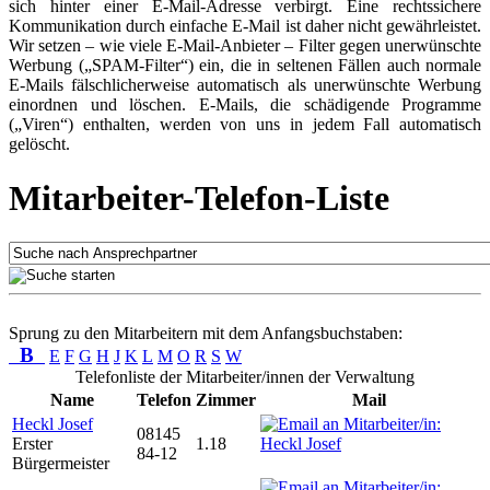
sich hinter einer E-Mail-Adresse verbirgt. Eine rechtssichere
Kommunikation durch einfache E-Mail ist daher nicht gewährleistet.
Wir setzen – wie viele E-Mail-Anbieter – Filter gegen unerwünschte
Werbung („SPAM-Filter“) ein, die in seltenen Fällen auch normale
E-Mails fälschlicherweise automatisch als unerwünschte Werbung
einordnen und löschen. E-Mails, die schädigende Programme
(„Viren“) enthalten, werden von uns in jedem Fall automatisch
gelöscht.
Mitarbeiter-Telefon-Liste
Sprung zu den Mitarbeitern mit dem Anfangsbuchstaben:
B
E
F
G
H
J
K
L
M
O
R
S
W
Telefonliste der Mitarbeiter/innen der Verwaltung
Name
Telefon
Zimmer
Mail
Heckl Josef
08145
Erster
1.18
84-12
Bürgermeister