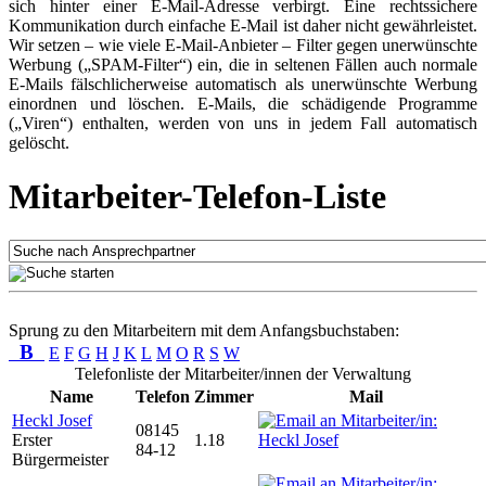
sich hinter einer E-Mail-Adresse verbirgt. Eine rechtssichere
Kommunikation durch einfache E-Mail ist daher nicht gewährleistet.
Wir setzen – wie viele E-Mail-Anbieter – Filter gegen unerwünschte
Werbung („SPAM-Filter“) ein, die in seltenen Fällen auch normale
E-Mails fälschlicherweise automatisch als unerwünschte Werbung
einordnen und löschen. E-Mails, die schädigende Programme
(„Viren“) enthalten, werden von uns in jedem Fall automatisch
gelöscht.
Mitarbeiter-Telefon-Liste
Sprung zu den Mitarbeitern mit dem Anfangsbuchstaben:
B
E
F
G
H
J
K
L
M
O
R
S
W
Telefonliste der Mitarbeiter/innen der Verwaltung
Name
Telefon
Zimmer
Mail
Heckl Josef
08145
Erster
1.18
84-12
Bürgermeister