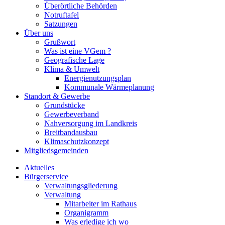
Überörtliche Behörden
Notruftafel
Satzungen
Über uns
Grußwort
Was ist eine VGem ?
Geografische Lage
Klima & Umwelt
Energienutzungsplan
Kommunale Wärmeplanung
Standort & Gewerbe
Grundstücke
Gewerbeverband
Nahversorgung im Landkreis
Breitbandausbau
Klimaschutzkonzept
Mitgliedsgemeinden
Aktuelles
Bürgerservice
Verwaltungsgliederung
Verwaltung
Mitarbeiter im Rathaus
Organigramm
Was erledige ich wo