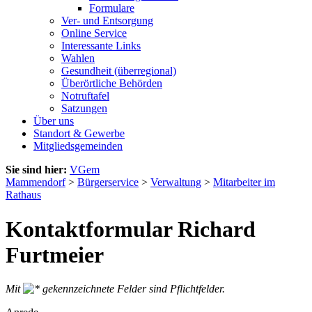
Formulare
Ver- und Entsorgung
Online Service
Interessante Links
Wahlen
Gesundheit (überregional)
Überörtliche Behörden
Notruftafel
Satzungen
Über uns
Standort & Gewerbe
Mitgliedsgemeinden
Sie sind hier:
VGem
Mammendorf
>
Bürgerservice
>
Verwaltung
>
Mitarbeiter im
Rathaus
Kontaktformular Richard
Furtmeier
Mit
gekennzeichnete Felder sind Pflichtfelder.