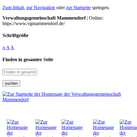
Zum Inhalt
,
zur Navigation
oder
zur Startseite
springen.
Verwaltungsgemeinschaft Mammendorf
| Online:
https://www.vgmammendorf.de/
Schriftgröße
A
A
A
Finden in gesamter Seite
suchen