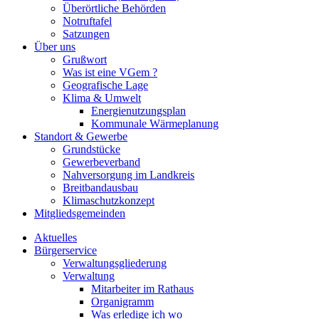
Überörtliche Behörden
Notruftafel
Satzungen
Über uns
Grußwort
Was ist eine VGem ?
Geografische Lage
Klima & Umwelt
Energienutzungsplan
Kommunale Wärmeplanung
Standort & Gewerbe
Grundstücke
Gewerbeverband
Nahversorgung im Landkreis
Breitbandausbau
Klimaschutzkonzept
Mitgliedsgemeinden
Aktuelles
Bürgerservice
Verwaltungsgliederung
Verwaltung
Mitarbeiter im Rathaus
Organigramm
Was erledige ich wo