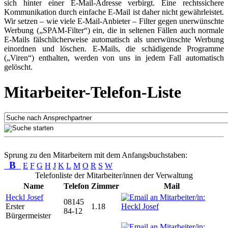
sich hinter einer E-Mail-Adresse verbirgt. Eine rechtssichere
Kommunikation durch einfache E-Mail ist daher nicht gewährleistet.
Wir setzen – wie viele E-Mail-Anbieter – Filter gegen unerwünschte
Werbung („SPAM-Filter“) ein, die in seltenen Fällen auch normale
E-Mails fälschlicherweise automatisch als unerwünschte Werbung
einordnen und löschen. E-Mails, die schädigende Programme
(„Viren“) enthalten, werden von uns in jedem Fall automatisch
gelöscht.
Mitarbeiter-Telefon-Liste
Sprung zu den Mitarbeitern mit dem Anfangsbuchstaben:
B
E
F
G
H
J
K
L
M
O
R
S
W
Telefonliste der Mitarbeiter/innen der Verwaltung
Name
Telefon
Zimmer
Mail
Heckl Josef
08145
Erster
1.18
84-12
Bürgermeister