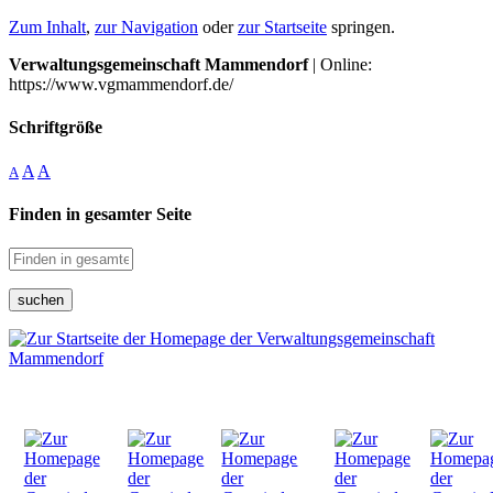
Zum Inhalt
,
zur Navigation
oder
zur Startseite
springen.
Verwaltungsgemeinschaft Mammendorf
| Online:
https://www.vgmammendorf.de/
Schriftgröße
A
A
A
Finden in gesamter Seite
suchen