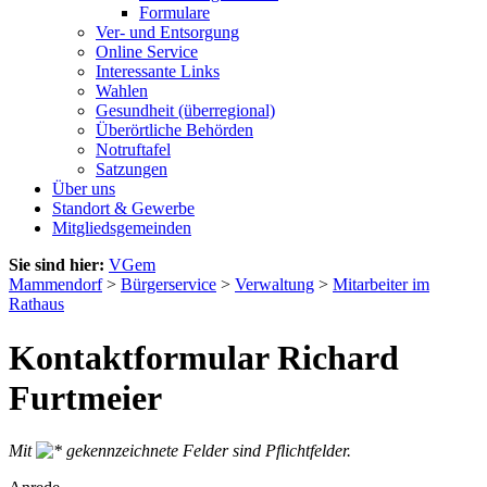
Formulare
Ver- und Entsorgung
Online Service
Interessante Links
Wahlen
Gesundheit (überregional)
Überörtliche Behörden
Notruftafel
Satzungen
Über uns
Standort & Gewerbe
Mitgliedsgemeinden
Sie sind hier:
VGem
Mammendorf
>
Bürgerservice
>
Verwaltung
>
Mitarbeiter im
Rathaus
Kontaktformular Richard
Furtmeier
Mit
gekennzeichnete Felder sind Pflichtfelder.