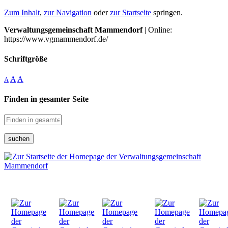
Zum Inhalt
,
zur Navigation
oder
zur Startseite
springen.
Verwaltungsgemeinschaft Mammendorf
| Online:
https://www.vgmammendorf.de/
Schriftgröße
A
A
A
Finden in gesamter Seite
suchen