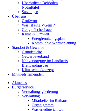
Überörtliche Behörden
Notruftafel
Satzungen
Über uns
Grußwort
Was ist eine VGem ?
Geografische Lage
Klima & Umwelt
Energienutzungsplan
Kommunale Wärmeplanung
Standort & Gewerbe
Grundstücke
Gewerbeverband
Nahversorgung im Landkreis
Breitbandausbau
Klimaschutzkonzept
Mitgliedsgemeinden
Aktuelles
Bürgerservice
Verwaltungsgliederung
Verwaltung
Mitarbeiter im Rathaus
Organigramm
Was erledige ich wo