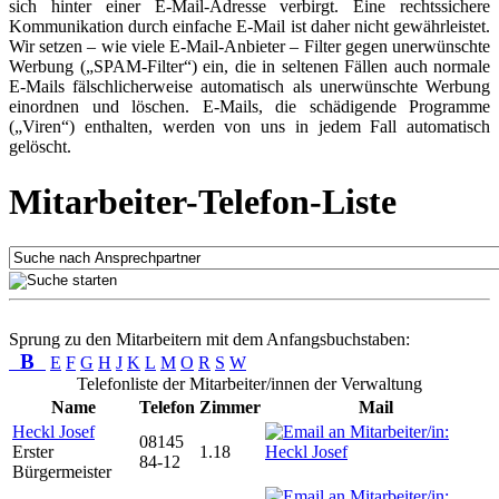
sich hinter einer E-Mail-Adresse verbirgt. Eine rechtssichere
Kommunikation durch einfache E-Mail ist daher nicht gewährleistet.
Wir setzen – wie viele E-Mail-Anbieter – Filter gegen unerwünschte
Werbung („SPAM-Filter“) ein, die in seltenen Fällen auch normale
E-Mails fälschlicherweise automatisch als unerwünschte Werbung
einordnen und löschen. E-Mails, die schädigende Programme
(„Viren“) enthalten, werden von uns in jedem Fall automatisch
gelöscht.
Mitarbeiter-Telefon-Liste
Sprung zu den Mitarbeitern mit dem Anfangsbuchstaben:
B
E
F
G
H
J
K
L
M
O
R
S
W
Telefonliste der Mitarbeiter/innen der Verwaltung
Name
Telefon
Zimmer
Mail
Heckl Josef
08145
Erster
1.18
84-12
Bürgermeister