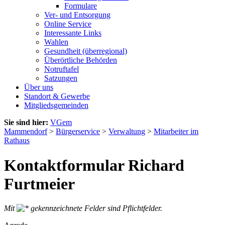
Formulare
Ver- und Entsorgung
Online Service
Interessante Links
Wahlen
Gesundheit (überregional)
Überörtliche Behörden
Notruftafel
Satzungen
Über uns
Standort & Gewerbe
Mitgliedsgemeinden
Sie sind hier:
VGem
Mammendorf
>
Bürgerservice
>
Verwaltung
>
Mitarbeiter im
Rathaus
Kontaktformular Richard
Furtmeier
Mit
gekennzeichnete Felder sind Pflichtfelder.