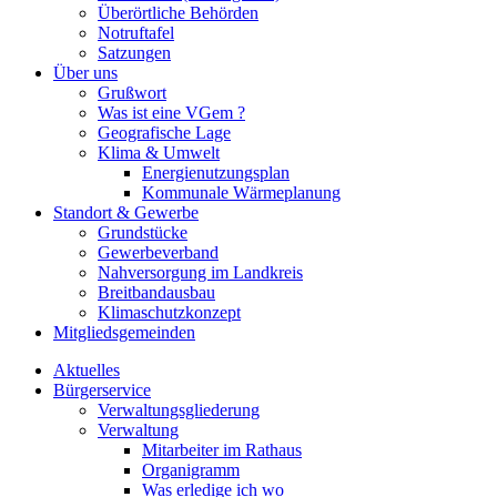
Überörtliche Behörden
Notruftafel
Satzungen
Über uns
Grußwort
Was ist eine VGem ?
Geografische Lage
Klima & Umwelt
Energienutzungsplan
Kommunale Wärmeplanung
Standort & Gewerbe
Grundstücke
Gewerbeverband
Nahversorgung im Landkreis
Breitbandausbau
Klimaschutzkonzept
Mitgliedsgemeinden
Aktuelles
Bürgerservice
Verwaltungsgliederung
Verwaltung
Mitarbeiter im Rathaus
Organigramm
Was erledige ich wo