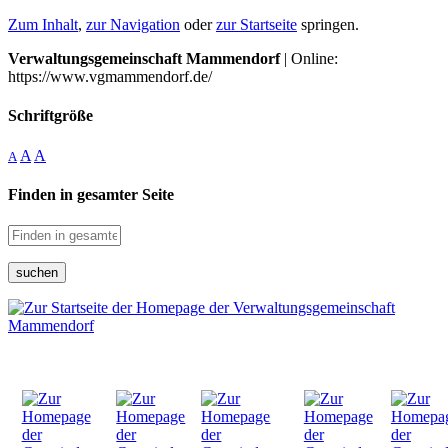
Zum Inhalt
,
zur Navigation
oder
zur Startseite
springen.
Verwaltungsgemeinschaft Mammendorf
| Online:
https://www.vgmammendorf.de/
Schriftgröße
A
A
A
Finden in gesamter Seite
suchen