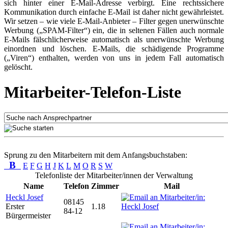
sich hinter einer E-Mail-Adresse verbirgt. Eine rechtssichere
Kommunikation durch einfache E-Mail ist daher nicht gewährleistet.
Wir setzen – wie viele E-Mail-Anbieter – Filter gegen unerwünschte
Werbung („SPAM-Filter“) ein, die in seltenen Fällen auch normale
E-Mails fälschlicherweise automatisch als unerwünschte Werbung
einordnen und löschen. E-Mails, die schädigende Programme
(„Viren“) enthalten, werden von uns in jedem Fall automatisch
gelöscht.
Mitarbeiter-Telefon-Liste
Sprung zu den Mitarbeitern mit dem Anfangsbuchstaben:
B
E
F
G
H
J
K
L
M
O
R
S
W
Telefonliste der Mitarbeiter/innen der Verwaltung
Name
Telefon
Zimmer
Mail
Heckl Josef
08145
Erster
1.18
84-12
Bürgermeister