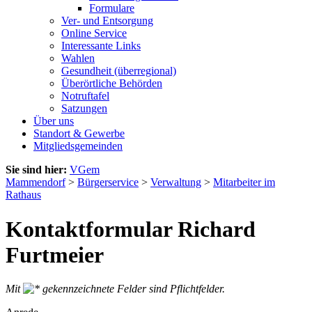
Formulare
Ver- und Entsorgung
Online Service
Interessante Links
Wahlen
Gesundheit (überregional)
Überörtliche Behörden
Notruftafel
Satzungen
Über uns
Standort & Gewerbe
Mitgliedsgemeinden
Sie sind hier:
VGem
Mammendorf
>
Bürgerservice
>
Verwaltung
>
Mitarbeiter im
Rathaus
Kontaktformular Richard
Furtmeier
Mit
gekennzeichnete Felder sind Pflichtfelder.