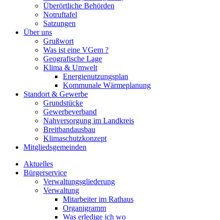
Überörtliche Behörden
Notruftafel
Satzungen
Über uns
Grußwort
Was ist eine VGem ?
Geografische Lage
Klima & Umwelt
Energienutzungsplan
Kommunale Wärmeplanung
Standort & Gewerbe
Grundstücke
Gewerbeverband
Nahversorgung im Landkreis
Breitbandausbau
Klimaschutzkonzept
Mitgliedsgemeinden
Aktuelles
Bürgerservice
Verwaltungsgliederung
Verwaltung
Mitarbeiter im Rathaus
Organigramm
Was erledige ich wo