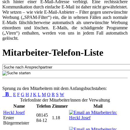
sich hinter einer E-Mail-Adresse verbirgt. Eine rechtssichere
Kommunikation durch einfache E-Mail ist daher nicht gewährleistet.
Wir setzen – wie viele E-Mail-Anbieter – Filter gegen unerwünschte
Werbung („SPAM-Filter“) ein, die in seltenen Fällen auch normale
E-Mails fälschlicherweise automatisch als unerwünschte Werbung
einordnen und löschen. E-Mails, die schädigende Programme
(„Viren“) enthalten, werden von uns in jedem Fall automatisch
gelöscht.
Mitarbeiter-Telefon-Liste
Sprung zu den Mitarbeitern mit dem Anfangsbuchstaben:
B
E
F
G
H
J
K
L
M
O
R
S
W
Telefonliste der Mitarbeiter/innen der Verwaltung
Name
Telefon
Zimmer
Mail
Heckl Josef
08145
Erster
1.18
84-12
Bürgermeister