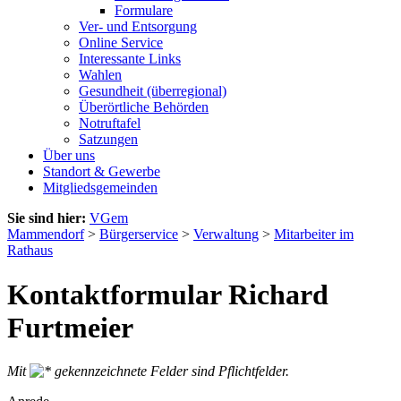
Formulare
Ver- und Entsorgung
Online Service
Interessante Links
Wahlen
Gesundheit (überregional)
Überörtliche Behörden
Notruftafel
Satzungen
Über uns
Standort & Gewerbe
Mitgliedsgemeinden
Sie sind hier:
VGem
Mammendorf
>
Bürgerservice
>
Verwaltung
>
Mitarbeiter im
Rathaus
Kontaktformular Richard
Furtmeier
Mit
gekennzeichnete Felder sind Pflichtfelder.