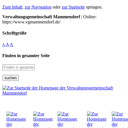
Zum Inhalt
,
zur Navigation
oder
zur Startseite
springen.
Verwaltungsgemeinschaft Mammendorf
| Online:
https://www.vgmammendorf.de/
Schriftgröße
A
A
A
Finden in gesamter Seite
suchen