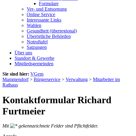
Formulare
Ver- und Entsorgung
Online Service
Interessante Links
Wahlen
Gesundheit (überregional)
Überörtliche Behörden
Notruftafel
Satzungen
Über uns
Standort & Gewerbe
Mitgliedsgemeinden
Sie sind hier:
VGem
Mammendorf
>
Bürgerservice
>
Verwaltung
>
Mitarbeiter im
Rathaus
Kontaktformular Richard
Furtmeier
Mit
gekennzeichnete Felder sind Pflichtfelder.