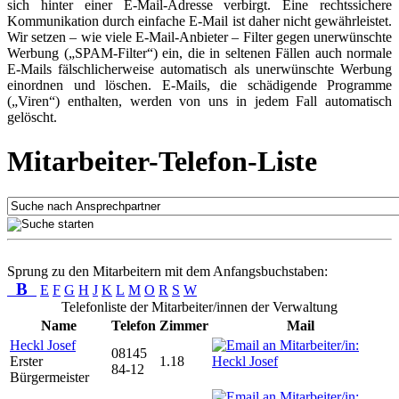
sich hinter einer E-Mail-Adresse verbirgt. Eine rechtssichere
Kommunikation durch einfache E-Mail ist daher nicht gewährleistet.
Wir setzen – wie viele E-Mail-Anbieter – Filter gegen unerwünschte
Werbung („SPAM-Filter“) ein, die in seltenen Fällen auch normale
E-Mails fälschlicherweise automatisch als unerwünschte Werbung
einordnen und löschen. E-Mails, die schädigende Programme
(„Viren“) enthalten, werden von uns in jedem Fall automatisch
gelöscht.
Mitarbeiter-Telefon-Liste
Sprung zu den Mitarbeitern mit dem Anfangsbuchstaben:
B
E
F
G
H
J
K
L
M
O
R
S
W
Telefonliste der Mitarbeiter/innen der Verwaltung
Name
Telefon
Zimmer
Mail
Heckl Josef
08145
Erster
1.18
84-12
Bürgermeister