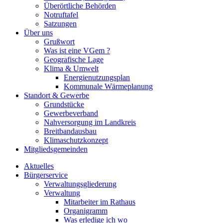
Überörtliche Behörden
Notruftafel
Satzungen
Über uns
Grußwort
Was ist eine VGem ?
Geografische Lage
Klima & Umwelt
Energienutzungsplan
Kommunale Wärmeplanung
Standort & Gewerbe
Grundstücke
Gewerbeverband
Nahversorgung im Landkreis
Breitbandausbau
Klimaschutzkonzept
Mitgliedsgemeinden
Aktuelles
Bürgerservice
Verwaltungsgliederung
Verwaltung
Mitarbeiter im Rathaus
Organigramm
Was erledige ich wo