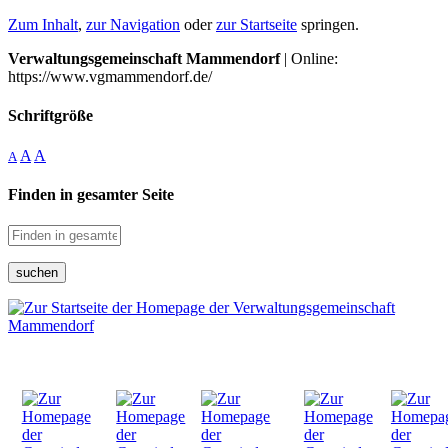
Zum Inhalt
,
zur Navigation
oder
zur Startseite
springen.
Verwaltungsgemeinschaft Mammendorf
| Online:
https://www.vgmammendorf.de/
Schriftgröße
A
A
A
Finden in gesamter Seite
suchen