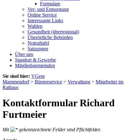
Formulare
Ver- und Entsorgung
Online Service
Interessante Links
Wahlen
Gesundheit (überregional)
Überörtliche Behörden
Notruftafel
Satzungen
Über uns
Standort & Gewerbe
Mitgliedsgemeinden
Sie sind hier:
VGem
Mammendorf
>
Bürgerservice
>
Verwaltung
>
Mitarbeiter im
Rathaus
Kontaktformular Richard
Furtmeier
Mit
gekennzeichnete Felder sind Pflichtfelder.