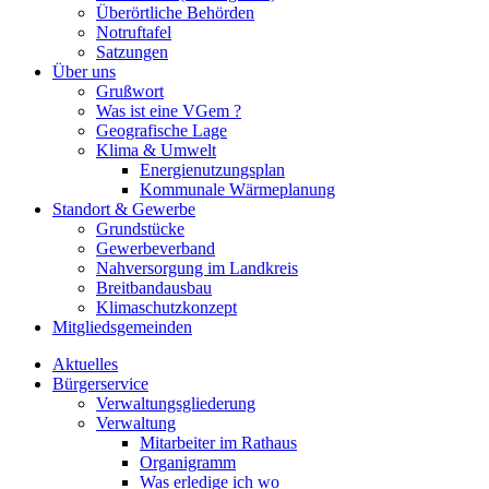
Überörtliche Behörden
Notruftafel
Satzungen
Über uns
Grußwort
Was ist eine VGem ?
Geografische Lage
Klima & Umwelt
Energienutzungsplan
Kommunale Wärmeplanung
Standort & Gewerbe
Grundstücke
Gewerbeverband
Nahversorgung im Landkreis
Breitbandausbau
Klimaschutzkonzept
Mitgliedsgemeinden
Aktuelles
Bürgerservice
Verwaltungsgliederung
Verwaltung
Mitarbeiter im Rathaus
Organigramm
Was erledige ich wo