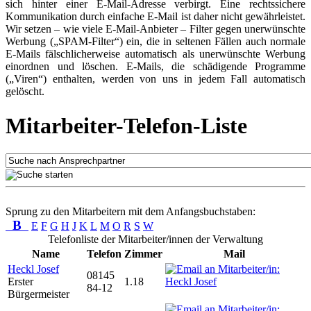
sich hinter einer E-Mail-Adresse verbirgt. Eine rechtssichere
Kommunikation durch einfache E-Mail ist daher nicht gewährleistet.
Wir setzen – wie viele E-Mail-Anbieter – Filter gegen unerwünschte
Werbung („SPAM-Filter“) ein, die in seltenen Fällen auch normale
E-Mails fälschlicherweise automatisch als unerwünschte Werbung
einordnen und löschen. E-Mails, die schädigende Programme
(„Viren“) enthalten, werden von uns in jedem Fall automatisch
gelöscht.
Mitarbeiter-Telefon-Liste
Sprung zu den Mitarbeitern mit dem Anfangsbuchstaben:
B
E
F
G
H
J
K
L
M
O
R
S
W
Telefonliste der Mitarbeiter/innen der Verwaltung
Name
Telefon
Zimmer
Mail
Heckl Josef
08145
Erster
1.18
84-12
Bürgermeister