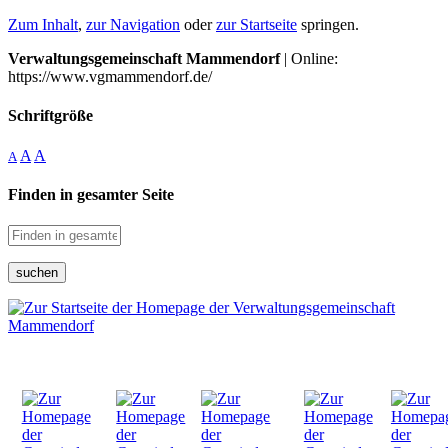
Zum Inhalt
,
zur Navigation
oder
zur Startseite
springen.
Verwaltungsgemeinschaft Mammendorf
| Online:
https://www.vgmammendorf.de/
Schriftgröße
A
A
A
Finden in gesamter Seite
suchen