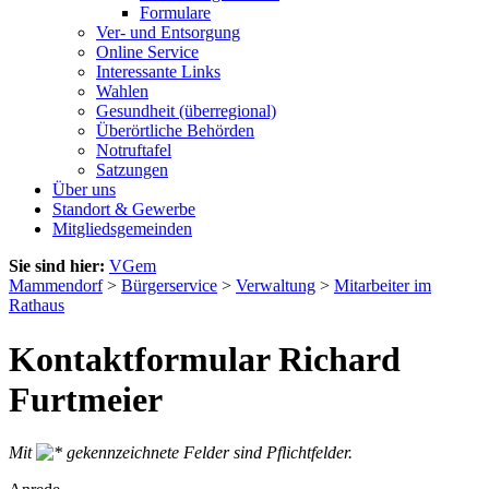
Formulare
Ver- und Entsorgung
Online Service
Interessante Links
Wahlen
Gesundheit (überregional)
Überörtliche Behörden
Notruftafel
Satzungen
Über uns
Standort & Gewerbe
Mitgliedsgemeinden
Sie sind hier:
VGem
Mammendorf
>
Bürgerservice
>
Verwaltung
>
Mitarbeiter im
Rathaus
Kontaktformular Richard
Furtmeier
Mit
gekennzeichnete Felder sind Pflichtfelder.