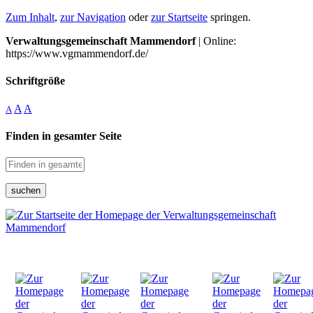
Zum Inhalt
,
zur Navigation
oder
zur Startseite
springen.
Verwaltungsgemeinschaft Mammendorf
| Online:
https://www.vgmammendorf.de/
Schriftgröße
A
A
A
Finden in gesamter Seite
suchen