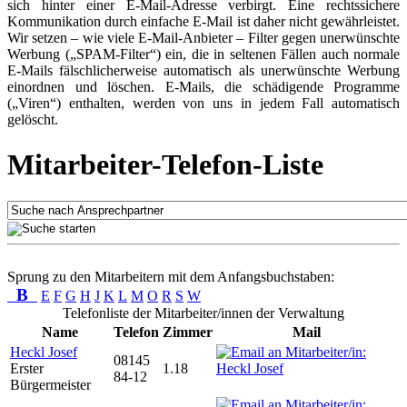
sich hinter einer E-Mail-Adresse verbirgt. Eine rechtssichere
Kommunikation durch einfache E-Mail ist daher nicht gewährleistet.
Wir setzen – wie viele E-Mail-Anbieter – Filter gegen unerwünschte
Werbung („SPAM-Filter“) ein, die in seltenen Fällen auch normale
E-Mails fälschlicherweise automatisch als unerwünschte Werbung
einordnen und löschen. E-Mails, die schädigende Programme
(„Viren“) enthalten, werden von uns in jedem Fall automatisch
gelöscht.
Mitarbeiter-Telefon-Liste
Sprung zu den Mitarbeitern mit dem Anfangsbuchstaben:
B
E
F
G
H
J
K
L
M
O
R
S
W
Telefonliste der Mitarbeiter/innen der Verwaltung
Name
Telefon
Zimmer
Mail
Heckl Josef
08145
Erster
1.18
84-12
Bürgermeister