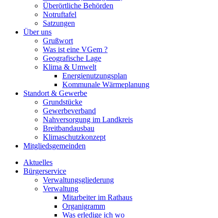
Überörtliche Behörden
Notruftafel
Satzungen
Über uns
Grußwort
Was ist eine VGem ?
Geografische Lage
Klima & Umwelt
Energienutzungsplan
Kommunale Wärmeplanung
Standort & Gewerbe
Grundstücke
Gewerbeverband
Nahversorgung im Landkreis
Breitbandausbau
Klimaschutzkonzept
Mitgliedsgemeinden
Aktuelles
Bürgerservice
Verwaltungsgliederung
Verwaltung
Mitarbeiter im Rathaus
Organigramm
Was erledige ich wo