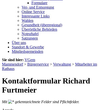
Formulare
Ver- und Entsorgung
Online Service
Interessante Links
Wahlen
Gesundheit (überregional)
Überörtliche Behörden
Notruftafel
Satzungen
Über uns
Standort & Gewerbe
Mitgliedsgemeinden
Sie sind hier:
VGem
Mammendorf
>
Bürgerservice
>
Verwaltung
>
Mitarbeiter im
Rathaus
Kontaktformular Richard
Furtmeier
Mit
gekennzeichnete Felder sind Pflichtfelder.