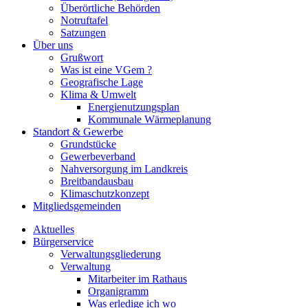
Überörtliche Behörden
Notruftafel
Satzungen
Über uns
Grußwort
Was ist eine VGem ?
Geografische Lage
Klima & Umwelt
Energienutzungsplan
Kommunale Wärmeplanung
Standort & Gewerbe
Grundstücke
Gewerbeverband
Nahversorgung im Landkreis
Breitbandausbau
Klimaschutzkonzept
Mitgliedsgemeinden
Aktuelles
Bürgerservice
Verwaltungsgliederung
Verwaltung
Mitarbeiter im Rathaus
Organigramm
Was erledige ich wo