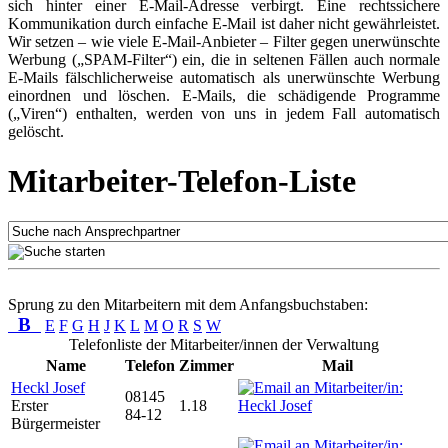
sich hinter einer E-Mail-Adresse verbirgt. Eine rechtssichere
Kommunikation durch einfache E-Mail ist daher nicht gewährleistet.
Wir setzen – wie viele E-Mail-Anbieter – Filter gegen unerwünschte
Werbung („SPAM-Filter“) ein, die in seltenen Fällen auch normale
E-Mails fälschlicherweise automatisch als unerwünschte Werbung
einordnen und löschen. E-Mails, die schädigende Programme
(„Viren“) enthalten, werden von uns in jedem Fall automatisch
gelöscht.
Mitarbeiter-Telefon-Liste
Sprung zu den Mitarbeitern mit dem Anfangsbuchstaben:
B
E
F
G
H
J
K
L
M
O
R
S
W
Telefonliste der Mitarbeiter/innen der Verwaltung
Name
Telefon
Zimmer
Mail
Heckl Josef
08145
Erster
1.18
84-12
Bürgermeister