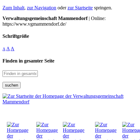
Zum Inhalt
,
zur Navigation
oder
zur Startseite
springen.
Verwaltungsgemeinschaft Mammendorf
| Online:
https://www.vgmammendorf.de/
Schriftgröße
A
A
A
Finden in gesamter Seite
suchen