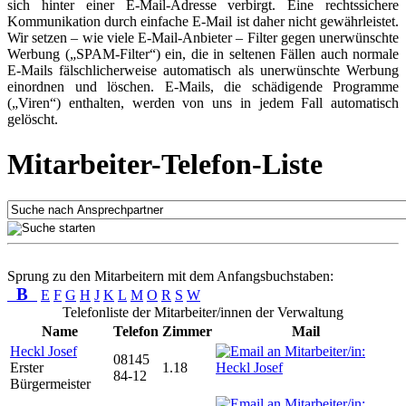
sich hinter einer E-Mail-Adresse verbirgt. Eine rechtssichere
Kommunikation durch einfache E-Mail ist daher nicht gewährleistet.
Wir setzen – wie viele E-Mail-Anbieter – Filter gegen unerwünschte
Werbung („SPAM-Filter“) ein, die in seltenen Fällen auch normale
E-Mails fälschlicherweise automatisch als unerwünschte Werbung
einordnen und löschen. E-Mails, die schädigende Programme
(„Viren“) enthalten, werden von uns in jedem Fall automatisch
gelöscht.
Mitarbeiter-Telefon-Liste
Sprung zu den Mitarbeitern mit dem Anfangsbuchstaben:
B
E
F
G
H
J
K
L
M
O
R
S
W
Telefonliste der Mitarbeiter/innen der Verwaltung
Name
Telefon
Zimmer
Mail
Heckl Josef
08145
Erster
1.18
84-12
Bürgermeister