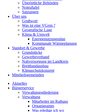
Überörtliche Behörden
Notruftafel
Satzungen
Über uns
Grußwort
Was ist eine VGem ?
Geografische Lage
Klima & Umwelt
Energienutzungsplan
Kommunale Wärmeplanung
Standort & Gewerbe
Grundstücke
Gewerbeverband
Nahversorgung im Landkreis
Breitbandausbau
Klimaschutzkonzept
Mitgliedsgemeinden
Aktuelles
Bürgerservice
Verwaltungsgliederung
Verwaltung
Mitarbeiter im Rathaus
Organigramm
Was erledige ich wo