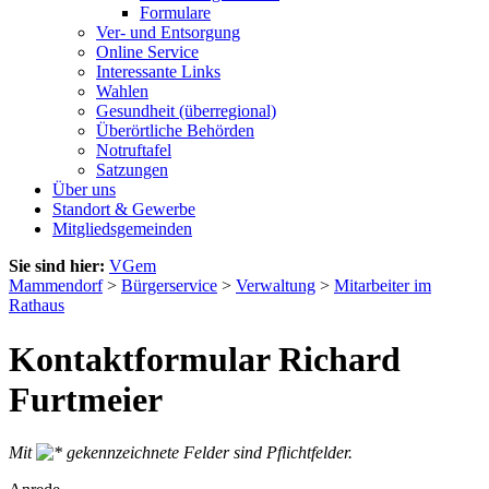
Formulare
Ver- und Entsorgung
Online Service
Interessante Links
Wahlen
Gesundheit (überregional)
Überörtliche Behörden
Notruftafel
Satzungen
Über uns
Standort & Gewerbe
Mitgliedsgemeinden
Sie sind hier:
VGem
Mammendorf
>
Bürgerservice
>
Verwaltung
>
Mitarbeiter im
Rathaus
Kontaktformular Richard
Furtmeier
Mit
gekennzeichnete Felder sind Pflichtfelder.