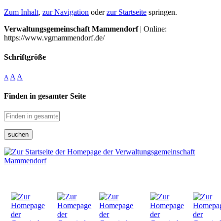
Zum Inhalt
,
zur Navigation
oder
zur Startseite
springen.
Verwaltungsgemeinschaft Mammendorf
| Online:
https://www.vgmammendorf.de/
Schriftgröße
A
A
A
Finden in gesamter Seite
suchen