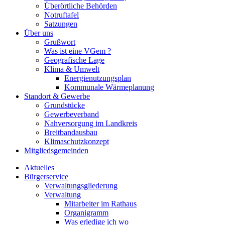
Überörtliche Behörden
Notruftafel
Satzungen
Über uns
Grußwort
Was ist eine VGem ?
Geografische Lage
Klima & Umwelt
Energienutzungsplan
Kommunale Wärmeplanung
Standort & Gewerbe
Grundstücke
Gewerbeverband
Nahversorgung im Landkreis
Breitbandausbau
Klimaschutzkonzept
Mitgliedsgemeinden
Aktuelles
Bürgerservice
Verwaltungsgliederung
Verwaltung
Mitarbeiter im Rathaus
Organigramm
Was erledige ich wo