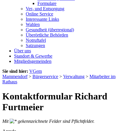
Formulare
Ver- und Entsorgung
Online Service
Interessante Links
Wahlen
Gesundheit (überregional)
Überörtliche Behörden
Notruftafel
Satzungen
Über uns
Standort & Gewerbe
Mitgliedsgemeinden
Sie sind hier:
VGem
Mammendorf
>
Bürgerservice
>
Verwaltung
>
Mitarbeiter im
Rathaus
Kontaktformular Richard
Furtmeier
Mit
gekennzeichnete Felder sind Pflichtfelder.