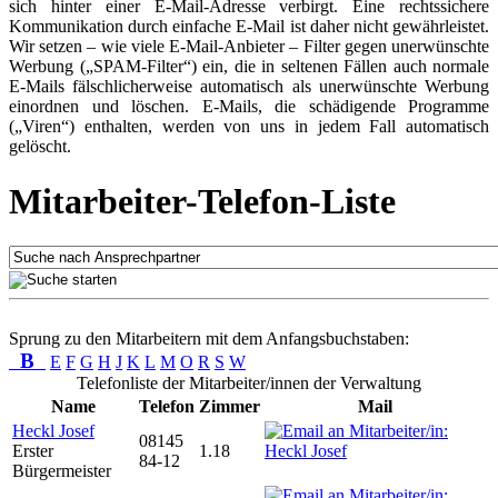
sich hinter einer E-Mail-Adresse verbirgt. Eine rechtssichere
Kommunikation durch einfache E-Mail ist daher nicht gewährleistet.
Wir setzen – wie viele E-Mail-Anbieter – Filter gegen unerwünschte
Werbung („SPAM-Filter“) ein, die in seltenen Fällen auch normale
E-Mails fälschlicherweise automatisch als unerwünschte Werbung
einordnen und löschen. E-Mails, die schädigende Programme
(„Viren“) enthalten, werden von uns in jedem Fall automatisch
gelöscht.
Mitarbeiter-Telefon-Liste
Sprung zu den Mitarbeitern mit dem Anfangsbuchstaben:
B
E
F
G
H
J
K
L
M
O
R
S
W
Telefonliste der Mitarbeiter/innen der Verwaltung
Name
Telefon
Zimmer
Mail
Heckl Josef
08145
Erster
1.18
84-12
Bürgermeister