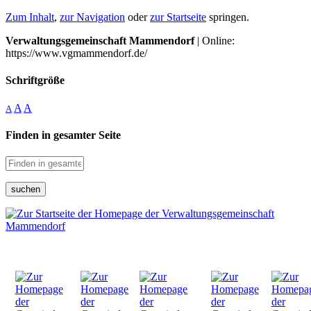
Zum Inhalt
,
zur Navigation
oder
zur Startseite
springen.
Verwaltungsgemeinschaft Mammendorf
| Online:
https://www.vgmammendorf.de/
Schriftgröße
A
A
A
Finden in gesamter Seite
suchen