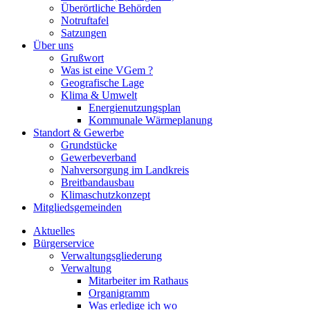
Überörtliche Behörden
Notruftafel
Satzungen
Über uns
Grußwort
Was ist eine VGem ?
Geografische Lage
Klima & Umwelt
Energienutzungsplan
Kommunale Wärmeplanung
Standort & Gewerbe
Grundstücke
Gewerbeverband
Nahversorgung im Landkreis
Breitbandausbau
Klimaschutzkonzept
Mitgliedsgemeinden
Aktuelles
Bürgerservice
Verwaltungsgliederung
Verwaltung
Mitarbeiter im Rathaus
Organigramm
Was erledige ich wo