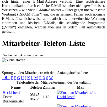
sich hinter einer E-Mail-Adresse verbirgt. Eine rechtssichere
Kommunikation durch einfache E-Mail ist daher nicht gewährleistet.
Wir setzen – wie viele E-Mail-Anbieter – Filter gegen unerwünschte
Werbung („SPAM-Filter“) ein, die in seltenen Fällen auch normale
E-Mails fälschlicherweise automatisch als unerwünschte Werbung
einordnen und löschen. E-Mails, die schädigende Programme
(„Viren“) enthalten, werden von uns in jedem Fall automatisch
gelöscht.
Mitarbeiter-Telefon-Liste
Sprung zu den Mitarbeitern mit dem Anfangsbuchstaben:
B
E
F
G
H
J
K
L
M
O
R
S
W
Telefonliste der Mitarbeiter/innen der Verwaltung
Name
Telefon
Zimmer
Mail
Heckl Josef
08145
Erster
1.18
84-12
Bürgermeister