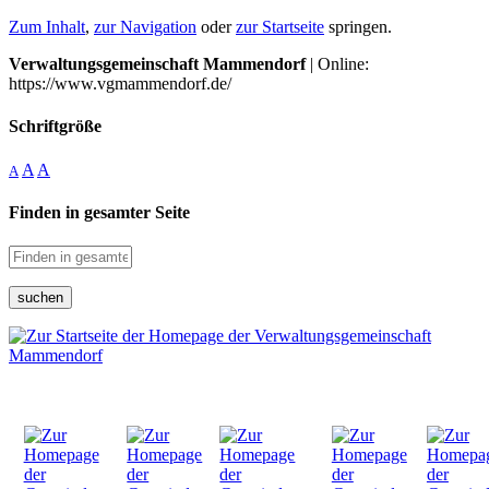
Zum Inhalt
,
zur Navigation
oder
zur Startseite
springen.
Verwaltungsgemeinschaft Mammendorf
| Online:
https://www.vgmammendorf.de/
Schriftgröße
A
A
A
Finden in gesamter Seite
suchen