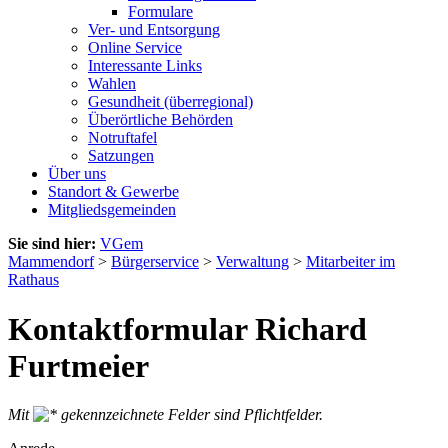
Formulare
Ver- und Entsorgung
Online Service
Interessante Links
Wahlen
Gesundheit (überregional)
Überörtliche Behörden
Notruftafel
Satzungen
Über uns
Standort & Gewerbe
Mitgliedsgemeinden
Sie sind hier:
VGem
Mammendorf
>
Bürgerservice
>
Verwaltung
>
Mitarbeiter im
Rathaus
Kontaktformular Richard
Furtmeier
Mit
gekennzeichnete Felder sind Pflichtfelder.