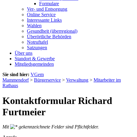
Formulare
Ver- und Entsorgung
Online Service
Interessante Links
Wahlen
Gesundheit (überregional)
Überörtliche Behörden
Notruftafel
Satzungen
Über uns
Standort & Gewerbe
Mitgliedsgemeinden
Sie sind hier:
VGem
Mammendorf
>
Bürgerservice
>
Verwaltung
>
Mitarbeiter im
Rathaus
Kontaktformular Richard
Furtmeier
Mit
gekennzeichnete Felder sind Pflichtfelder.