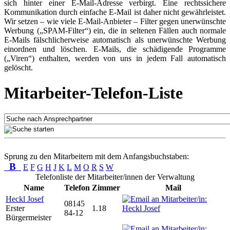
sich hinter einer E-Mail-Adresse verbirgt. Eine rechtssichere
Kommunikation durch einfache E-Mail ist daher nicht gewährleistet.
Wir setzen – wie viele E-Mail-Anbieter – Filter gegen unerwünschte
Werbung („SPAM-Filter“) ein, die in seltenen Fällen auch normale
E-Mails fälschlicherweise automatisch als unerwünschte Werbung
einordnen und löschen. E-Mails, die schädigende Programme
(„Viren“) enthalten, werden von uns in jedem Fall automatisch
gelöscht.
Mitarbeiter-Telefon-Liste
Sprung zu den Mitarbeitern mit dem Anfangsbuchstaben:
B
E
F
G
H
J
K
L
M
O
R
S
W
Telefonliste der Mitarbeiter/innen der Verwaltung
Name
Telefon
Zimmer
Mail
Heckl Josef
08145
Erster
1.18
84-12
Bürgermeister