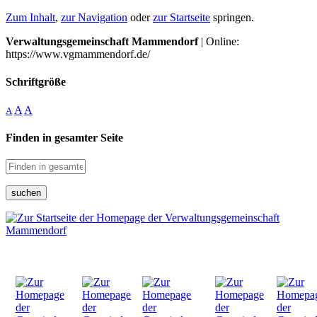
Zum Inhalt
,
zur Navigation
oder
zur Startseite
springen.
Verwaltungsgemeinschaft Mammendorf
| Online:
https://www.vgmammendorf.de/
Schriftgröße
A
A
A
Finden in gesamter Seite
suchen