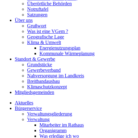
Überörtliche Behörden
Notruftafel
Satzungen
Über uns
Grußwort
Was ist eine VGem ?
Geografische Lage
Klima & Umwelt
Energienutzungsplan
Kommunale Wärmeplanung
Standort & Gewerbe
Grundstücke
Gewerbeverband
Nahversorgung im Landkreis
Breitbandausbau
Klimaschutzkonzept
Mitgliedsgemeinden
Aktuelles
Bürgerservice
Verwaltungsgliederung
Verwaltung
Mitarbeiter im Rathaus
Organigramm
Was erledige ich wo