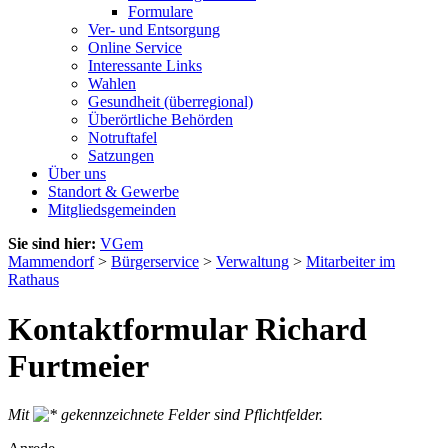
Formulare
Ver- und Entsorgung
Online Service
Interessante Links
Wahlen
Gesundheit (überregional)
Überörtliche Behörden
Notruftafel
Satzungen
Über uns
Standort & Gewerbe
Mitgliedsgemeinden
Sie sind hier:
VGem
Mammendorf
>
Bürgerservice
>
Verwaltung
>
Mitarbeiter im
Rathaus
Kontaktformular Richard
Furtmeier
Mit
gekennzeichnete Felder sind Pflichtfelder.