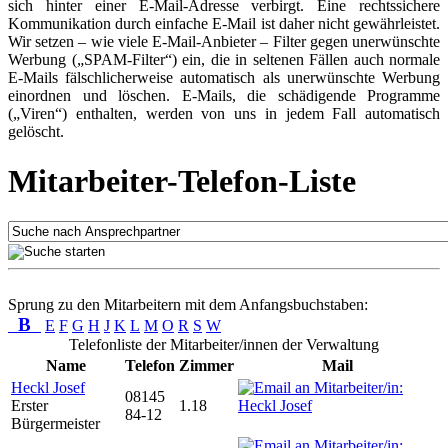
sich hinter einer E-Mail-Adresse verbirgt. Eine rechtssichere
Kommunikation durch einfache E-Mail ist daher nicht gewährleistet.
Wir setzen – wie viele E-Mail-Anbieter – Filter gegen unerwünschte
Werbung („SPAM-Filter“) ein, die in seltenen Fällen auch normale
E-Mails fälschlicherweise automatisch als unerwünschte Werbung
einordnen und löschen. E-Mails, die schädigende Programme
(„Viren“) enthalten, werden von uns in jedem Fall automatisch
gelöscht.
Mitarbeiter-Telefon-Liste
Sprung zu den Mitarbeitern mit dem Anfangsbuchstaben:
B
E
F
G
H
J
K
L
M
O
R
S
W
Telefonliste der Mitarbeiter/innen der Verwaltung
Name
Telefon
Zimmer
Mail
Heckl Josef
08145
Erster
1.18
84-12
Bürgermeister