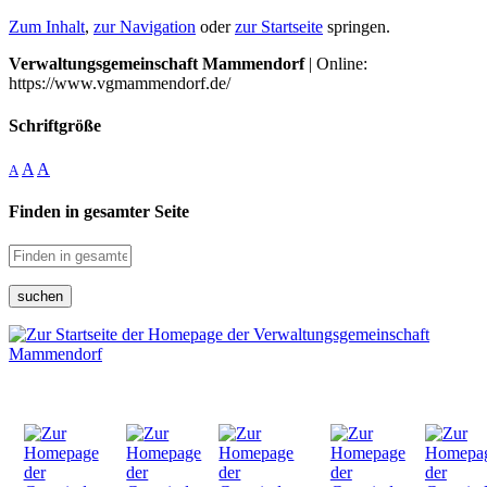
Zum Inhalt
,
zur Navigation
oder
zur Startseite
springen.
Verwaltungsgemeinschaft Mammendorf
| Online:
https://www.vgmammendorf.de/
Schriftgröße
A
A
A
Finden in gesamter Seite
suchen