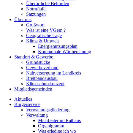
Überörtliche Behörden
Notruftafel
Satzungen
Über uns
Grußwort
Was ist eine VGem ?
Geografische Lage
Klima & Umwelt
Energienutzungsplan
Kommunale Wärmeplanung
Standort & Gewerbe
Grundstücke
Gewerbeverband
Nahversorgung im Landkreis
Breitbandausbau
Klimaschutzkonzept
Mitgliedsgemeinden
Aktuelles
Bürgerservice
Verwaltungsgliederung
Verwaltung
Mitarbeiter im Rathaus
Organigramm
Was erledige ich wo