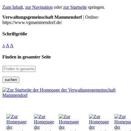
Zum Inhalt
,
zur Navigation
oder
zur Startseite
springen.
Verwaltungsgemeinschaft Mammendorf
| Online:
https://www.vgmammendorf.de/
Schriftgröße
A
A
A
Finden in gesamter Seite
suchen