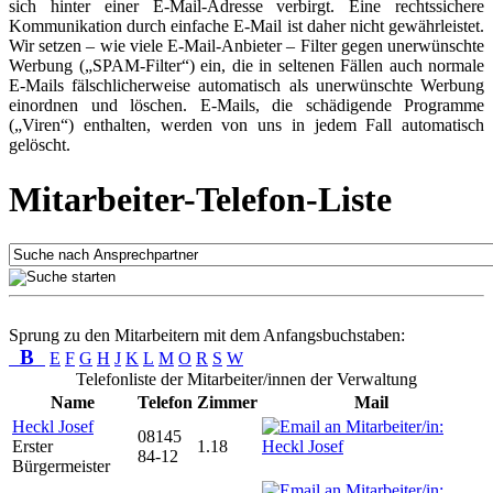
sich hinter einer E-Mail-Adresse verbirgt. Eine rechtssichere
Kommunikation durch einfache E-Mail ist daher nicht gewährleistet.
Wir setzen – wie viele E-Mail-Anbieter – Filter gegen unerwünschte
Werbung („SPAM-Filter“) ein, die in seltenen Fällen auch normale
E-Mails fälschlicherweise automatisch als unerwünschte Werbung
einordnen und löschen. E-Mails, die schädigende Programme
(„Viren“) enthalten, werden von uns in jedem Fall automatisch
gelöscht.
Mitarbeiter-Telefon-Liste
Sprung zu den Mitarbeitern mit dem Anfangsbuchstaben:
B
E
F
G
H
J
K
L
M
O
R
S
W
Telefonliste der Mitarbeiter/innen der Verwaltung
Name
Telefon
Zimmer
Mail
Heckl Josef
08145
Erster
1.18
84-12
Bürgermeister