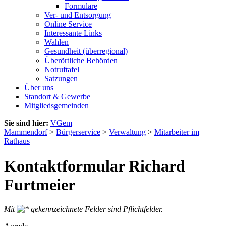
Formulare
Ver- und Entsorgung
Online Service
Interessante Links
Wahlen
Gesundheit (überregional)
Überörtliche Behörden
Notruftafel
Satzungen
Über uns
Standort & Gewerbe
Mitgliedsgemeinden
Sie sind hier:
VGem
Mammendorf
>
Bürgerservice
>
Verwaltung
>
Mitarbeiter im
Rathaus
Kontaktformular Richard
Furtmeier
Mit
gekennzeichnete Felder sind Pflichtfelder.