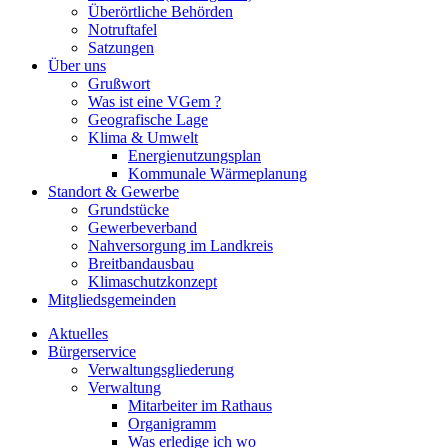
Überörtliche Behörden
Notruftafel
Satzungen
Über uns
Grußwort
Was ist eine VGem ?
Geografische Lage
Klima & Umwelt
Energienutzungsplan
Kommunale Wärmeplanung
Standort & Gewerbe
Grundstücke
Gewerbeverband
Nahversorgung im Landkreis
Breitbandausbau
Klimaschutzkonzept
Mitgliedsgemeinden
Aktuelles
Bürgerservice
Verwaltungsgliederung
Verwaltung
Mitarbeiter im Rathaus
Organigramm
Was erledige ich wo