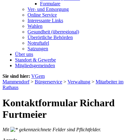
Formulare
Ver- und Entsorgung
Online Service
Interessante Links
Wahlen
Gesundheit (überregional)
Überörtliche Behörden
Notruftafel
Satzungen
Über uns
Standort & Gewerbe
Mitgliedsgemeinden
Sie sind hier:
VGem
Mammendorf
>
Bürgerservice
>
Verwaltung
>
Mitarbeiter im
Rathaus
Kontaktformular Richard
Furtmeier
Mit
gekennzeichnete Felder sind Pflichtfelder.