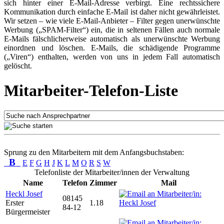
sich hinter einer E-Mail-Adresse verbirgt. Eine rechtssichere
Kommunikation durch einfache E-Mail ist daher nicht gewährleistet.
Wir setzen – wie viele E-Mail-Anbieter – Filter gegen unerwünschte
Werbung („SPAM-Filter“) ein, die in seltenen Fällen auch normale
E-Mails fälschlicherweise automatisch als unerwünschte Werbung
einordnen und löschen. E-Mails, die schädigende Programme
(„Viren“) enthalten, werden von uns in jedem Fall automatisch
gelöscht.
Mitarbeiter-Telefon-Liste
Sprung zu den Mitarbeitern mit dem Anfangsbuchstaben:
B
E
F
G
H
J
K
L
M
O
R
S
W
Telefonliste der Mitarbeiter/innen der Verwaltung
Name
Telefon
Zimmer
Mail
Heckl Josef
08145
Erster
1.18
84-12
Bürgermeister