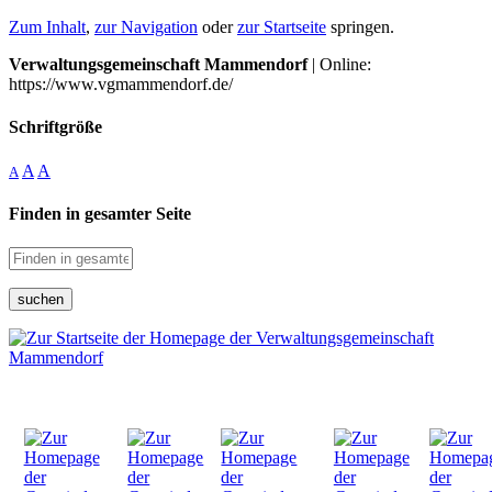
Zum Inhalt
,
zur Navigation
oder
zur Startseite
springen.
Verwaltungsgemeinschaft Mammendorf
| Online:
https://www.vgmammendorf.de/
Schriftgröße
A
A
A
Finden in gesamter Seite
suchen