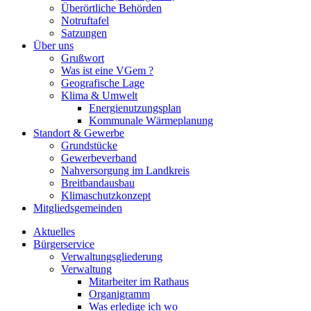
Überörtliche Behörden
Notruftafel
Satzungen
Über uns
Grußwort
Was ist eine VGem ?
Geografische Lage
Klima & Umwelt
Energienutzungsplan
Kommunale Wärmeplanung
Standort & Gewerbe
Grundstücke
Gewerbeverband
Nahversorgung im Landkreis
Breitbandausbau
Klimaschutzkonzept
Mitgliedsgemeinden
Aktuelles
Bürgerservice
Verwaltungsgliederung
Verwaltung
Mitarbeiter im Rathaus
Organigramm
Was erledige ich wo