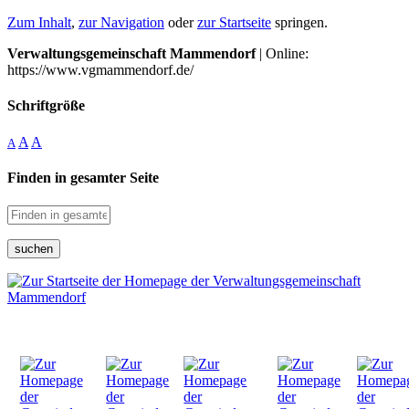
Zum Inhalt
,
zur Navigation
oder
zur Startseite
springen.
Verwaltungsgemeinschaft Mammendorf
| Online:
https://www.vgmammendorf.de/
Schriftgröße
A
A
A
Finden in gesamter Seite
suchen