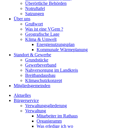
Überörtliche Behörden
Notruftafel
Satzungen
Über uns
Grußwort
Was ist eine VGem ?
Geografische Lage
Klima & Umwelt
Energienutzungsplan
Kommunale Wärmeplanung
Standort & Gewerbe
Grundstücke
Gewerbeverband
Nahversorgung im Landkreis
Breitbandausbau
Klimaschutzkonzept
Mitgliedsgemeinden
Aktuelles
Bürgerservice
Verwaltungsgliederung
Verwaltung
Mitarbeiter im Rathaus
Organigramm
Was erledige ich wo