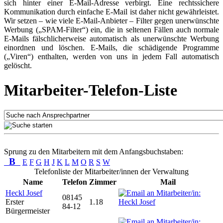
sich hinter einer E-Mail-Adresse verbirgt. Eine rechtssichere
Kommunikation durch einfache E-Mail ist daher nicht gewährleistet.
Wir setzen – wie viele E-Mail-Anbieter – Filter gegen unerwünschte
Werbung („SPAM-Filter“) ein, die in seltenen Fällen auch normale
E-Mails fälschlicherweise automatisch als unerwünschte Werbung
einordnen und löschen. E-Mails, die schädigende Programme
(„Viren“) enthalten, werden von uns in jedem Fall automatisch
gelöscht.
Mitarbeiter-Telefon-Liste
Sprung zu den Mitarbeitern mit dem Anfangsbuchstaben:
B
E
F
G
H
J
K
L
M
O
R
S
W
Telefonliste der Mitarbeiter/innen der Verwaltung
Name
Telefon
Zimmer
Mail
Heckl Josef
08145
Erster
1.18
84-12
Bürgermeister