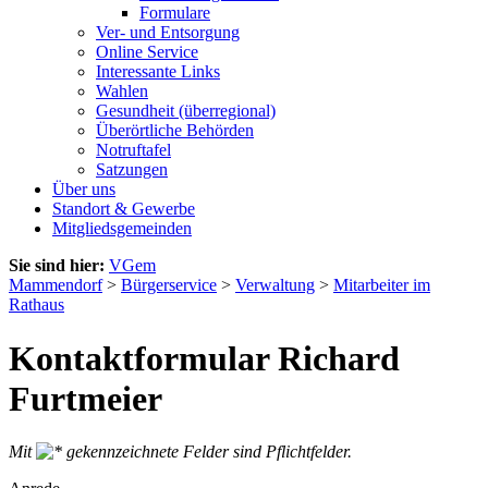
Formulare
Ver- und Entsorgung
Online Service
Interessante Links
Wahlen
Gesundheit (überregional)
Überörtliche Behörden
Notruftafel
Satzungen
Über uns
Standort & Gewerbe
Mitgliedsgemeinden
Sie sind hier:
VGem
Mammendorf
>
Bürgerservice
>
Verwaltung
>
Mitarbeiter im
Rathaus
Kontaktformular Richard
Furtmeier
Mit
gekennzeichnete Felder sind Pflichtfelder.