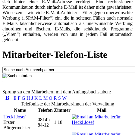
sich hinter einer E-Mail-Adresse verbirgt. Eine rechtssichere
Kommunikation durch einfache E-Mail ist daher nicht gewährleistet.
Wir setzen – wie viele E-Mail-Anbieter – Filter gegen unerwünschte
Werbung („SPAM-Filter“) ein, die in seltenen Fällen auch normale
E-Mails fälschlicherweise automatisch als unerwünschte Werbung
einordnen und löschen. E-Mails, die schädigende Programme
(„Viren“) enthalten, werden von uns in jedem Fall automatisch
gelöscht.
Mitarbeiter-Telefon-Liste
Sprung zu den Mitarbeitern mit dem Anfangsbuchstaben:
B
E
F
G
H
J
K
L
M
O
R
S
W
Telefonliste der Mitarbeiter/innen der Verwaltung
Name
Telefon
Zimmer
Mail
Heckl Josef
08145
Erster
1.18
84-12
Bürgermeister