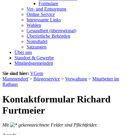
Formulare
Ver- und Entsorgung
Online Service
Interessante Links
Wahlen
Gesundheit (überregional)
Überörtliche Behörden
Notruftafel
Satzungen
Über uns
Standort & Gewerbe
Mitgliedsgemeinden
Sie sind hier:
VGem
Mammendorf
>
Bürgerservice
>
Verwaltung
>
Mitarbeiter im
Rathaus
Kontaktformular Richard
Furtmeier
Mit
gekennzeichnete Felder sind Pflichtfelder.