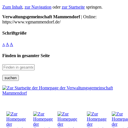
Zum Inhalt
,
zur Navigation
oder
zur Startseite
springen.
Verwaltungsgemeinschaft Mammendorf
| Online:
https://www.vgmammendorf.de/
Schriftgröße
A
A
A
Finden in gesamter Seite
suchen