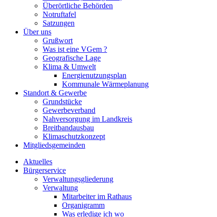
Überörtliche Behörden
Notruftafel
Satzungen
Über uns
Grußwort
Was ist eine VGem ?
Geografische Lage
Klima & Umwelt
Energienutzungsplan
Kommunale Wärmeplanung
Standort & Gewerbe
Grundstücke
Gewerbeverband
Nahversorgung im Landkreis
Breitbandausbau
Klimaschutzkonzept
Mitgliedsgemeinden
Aktuelles
Bürgerservice
Verwaltungsgliederung
Verwaltung
Mitarbeiter im Rathaus
Organigramm
Was erledige ich wo