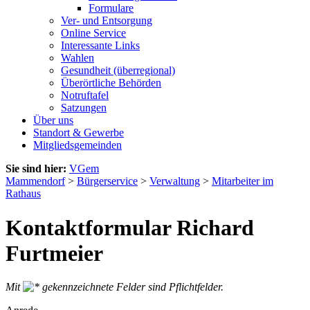
Formulare
Ver- und Entsorgung
Online Service
Interessante Links
Wahlen
Gesundheit (überregional)
Überörtliche Behörden
Notruftafel
Satzungen
Über uns
Standort & Gewerbe
Mitgliedsgemeinden
Sie sind hier:
VGem
Mammendorf
>
Bürgerservice
>
Verwaltung
>
Mitarbeiter im
Rathaus
Kontaktformular Richard
Furtmeier
Mit
gekennzeichnete Felder sind Pflichtfelder.