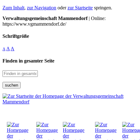
Zum Inhalt
,
zur Navigation
oder
zur Startseite
springen.
Verwaltungsgemeinschaft Mammendorf
| Online:
https://www.vgmammendorf.de/
Schriftgröße
A
A
A
Finden in gesamter Seite
suchen