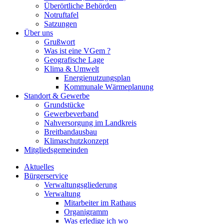
Überörtliche Behörden
Notruftafel
Satzungen
Über uns
Grußwort
Was ist eine VGem ?
Geografische Lage
Klima & Umwelt
Energienutzungsplan
Kommunale Wärmeplanung
Standort & Gewerbe
Grundstücke
Gewerbeverband
Nahversorgung im Landkreis
Breitbandausbau
Klimaschutzkonzept
Mitgliedsgemeinden
Aktuelles
Bürgerservice
Verwaltungsgliederung
Verwaltung
Mitarbeiter im Rathaus
Organigramm
Was erledige ich wo