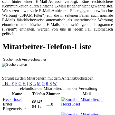
sich hinter einer E-Mail-Adresse verbirgt. Eine rechtssichere
Kommunikation durch einfache E-Mail ist daher nicht gewährleistet.
Wir setzen – wie viele E-Mail-Anbieter – Filter gegen unerwünschte
Werbung („SPAM-Filter“) ein, die in seltenen Fällen auch normale
E-Mails fälschlicherweise automatisch als unerwünschte Werbung
einordnen und löschen. E-Mails, die schädigende Programme
(„Viren“) enthalten, werden von uns in jedem Fall automatisch
gelöscht.
Mitarbeiter-Telefon-Liste
Sprung zu den Mitarbeitern mit dem Anfangsbuchstaben:
B
E
F
G
H
J
K
L
M
O
R
S
W
Telefonliste der Mitarbeiter/innen der Verwaltung
Name
Telefon
Zimmer
Mail
Heckl Josef
08145
Erster
1.18
84-12
Bürgermeister