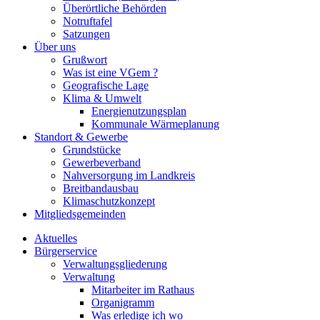
Überörtliche Behörden
Notruftafel
Satzungen
Über uns
Grußwort
Was ist eine VGem ?
Geografische Lage
Klima & Umwelt
Energienutzungsplan
Kommunale Wärmeplanung
Standort & Gewerbe
Grundstücke
Gewerbeverband
Nahversorgung im Landkreis
Breitbandausbau
Klimaschutzkonzept
Mitgliedsgemeinden
Aktuelles
Bürgerservice
Verwaltungsgliederung
Verwaltung
Mitarbeiter im Rathaus
Organigramm
Was erledige ich wo