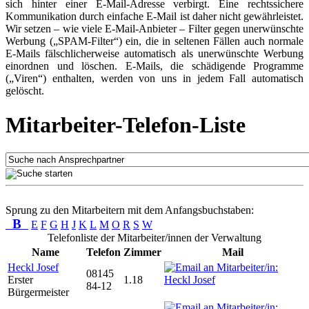
sich hinter einer E-Mail-Adresse verbirgt. Eine rechtssichere
Kommunikation durch einfache E-Mail ist daher nicht gewährleistet.
Wir setzen – wie viele E-Mail-Anbieter – Filter gegen unerwünschte
Werbung („SPAM-Filter“) ein, die in seltenen Fällen auch normale
E-Mails fälschlicherweise automatisch als unerwünschte Werbung
einordnen und löschen. E-Mails, die schädigende Programme
(„Viren“) enthalten, werden von uns in jedem Fall automatisch
gelöscht.
Mitarbeiter-Telefon-Liste
Sprung zu den Mitarbeitern mit dem Anfangsbuchstaben:
B
E
F
G
H
J
K
L
M
O
R
S
W
Telefonliste der Mitarbeiter/innen der Verwaltung
Name
Telefon
Zimmer
Mail
Heckl Josef
08145
Erster
1.18
84-12
Bürgermeister