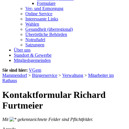
Formulare
Ver- und Entsorgung
Online Service
Interessante Links
Wahlen
Gesundheit (überregional)
Überörtliche Behörden
Notruftafel
Satzungen
Über uns
Standort & Gewerbe
Mitgliedsgemeinden
Sie sind hier:
VGem
Mammendorf
>
Bürgerservice
>
Verwaltung
>
Mitarbeiter im
Rathaus
Kontaktformular Richard
Furtmeier
Mit
gekennzeichnete Felder sind Pflichtfelder.