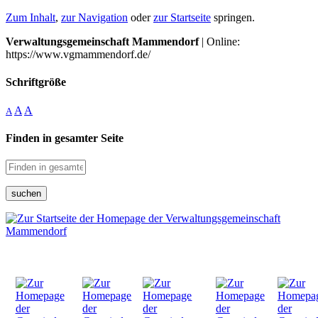
Zum Inhalt
,
zur Navigation
oder
zur Startseite
springen.
Verwaltungsgemeinschaft Mammendorf
| Online:
https://www.vgmammendorf.de/
Schriftgröße
A
A
A
Finden in gesamter Seite
suchen