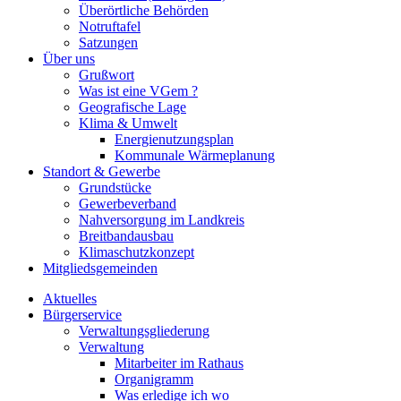
Überörtliche Behörden
Notruftafel
Satzungen
Über uns
Grußwort
Was ist eine VGem ?
Geografische Lage
Klima & Umwelt
Energienutzungsplan
Kommunale Wärmeplanung
Standort & Gewerbe
Grundstücke
Gewerbeverband
Nahversorgung im Landkreis
Breitbandausbau
Klimaschutzkonzept
Mitgliedsgemeinden
Aktuelles
Bürgerservice
Verwaltungsgliederung
Verwaltung
Mitarbeiter im Rathaus
Organigramm
Was erledige ich wo