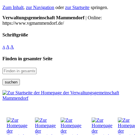
Zum Inhalt
,
zur Navigation
oder
zur Startseite
springen.
Verwaltungsgemeinschaft Mammendorf
| Online:
https://www.vgmammendorf.de/
Schriftgröße
A
A
A
Finden in gesamter Seite
suchen