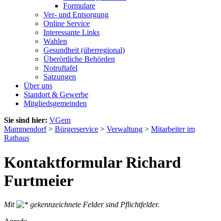
Formulare
Ver- und Entsorgung
Online Service
Interessante Links
Wahlen
Gesundheit (überregional)
Überörtliche Behörden
Notruftafel
Satzungen
Über uns
Standort & Gewerbe
Mitgliedsgemeinden
Sie sind hier:
VGem
Mammendorf
>
Bürgerservice
>
Verwaltung
>
Mitarbeiter im
Rathaus
Kontaktformular Richard
Furtmeier
Mit
gekennzeichnete Felder sind Pflichtfelder.