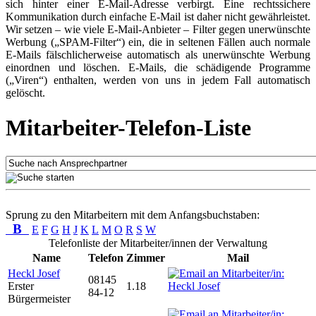
sich hinter einer E-Mail-Adresse verbirgt. Eine rechtssichere
Kommunikation durch einfache E-Mail ist daher nicht gewährleistet.
Wir setzen – wie viele E-Mail-Anbieter – Filter gegen unerwünschte
Werbung („SPAM-Filter“) ein, die in seltenen Fällen auch normale
E-Mails fälschlicherweise automatisch als unerwünschte Werbung
einordnen und löschen. E-Mails, die schädigende Programme
(„Viren“) enthalten, werden von uns in jedem Fall automatisch
gelöscht.
Mitarbeiter-Telefon-Liste
Sprung zu den Mitarbeitern mit dem Anfangsbuchstaben:
B
E
F
G
H
J
K
L
M
O
R
S
W
Telefonliste der Mitarbeiter/innen der Verwaltung
Name
Telefon
Zimmer
Mail
Heckl Josef
08145
Erster
1.18
84-12
Bürgermeister