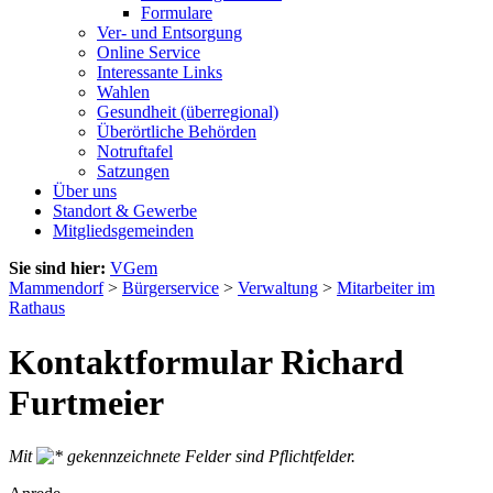
Formulare
Ver- und Entsorgung
Online Service
Interessante Links
Wahlen
Gesundheit (überregional)
Überörtliche Behörden
Notruftafel
Satzungen
Über uns
Standort & Gewerbe
Mitgliedsgemeinden
Sie sind hier:
VGem
Mammendorf
>
Bürgerservice
>
Verwaltung
>
Mitarbeiter im
Rathaus
Kontaktformular Richard
Furtmeier
Mit
gekennzeichnete Felder sind Pflichtfelder.