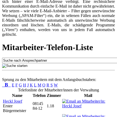
sich hinter einer E-Mail-Adresse verbirgt. Eine rechtssichere
Kommunikation durch einfache E-Mail ist daher nicht gewährleistet.
Wir setzen – wie viele E-Mail-Anbieter – Filter gegen unerwünschte
Werbung („SPAM-Filter“) ein, die in seltenen Fällen auch normale
E-Mails fälschlicherweise automatisch als unerwünschte Werbung
einordnen und löschen. E-Mails, die schädigende Programme
(„Viren“) enthalten, werden von uns in jedem Fall automatisch
gelöscht.
Mitarbeiter-Telefon-Liste
Sprung zu den Mitarbeitern mit dem Anfangsbuchstaben:
B
E
F
G
H
J
K
L
M
O
R
S
W
Telefonliste der Mitarbeiter/innen der Verwaltung
Name
Telefon
Zimmer
Mail
Heckl Josef
08145
Erster
1.18
84-12
Bürgermeister