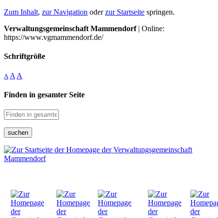
Zum Inhalt
,
zur Navigation
oder
zur Startseite
springen.
Verwaltungsgemeinschaft Mammendorf
| Online:
https://www.vgmammendorf.de/
Schriftgröße
A
A
A
Finden in gesamter Seite
suchen