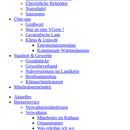
Überörtliche Behörden
Notruftafel
Satzungen
Über uns
Grußwort
Was ist eine VGem ?
Geografische Lage
Klima & Umwelt
Energienutzungsplan
Kommunale Wärmeplanung
Standort & Gewerbe
Grundstücke
Gewerbeverband
Nahversorgung im Landkreis
Breitbandausbau
Klimaschutzkonzept
Mitgliedsgemeinden
Aktuelles
Bürgerservice
Verwaltungsgliederung
Verwaltung
Mitarbeiter im Rathaus
Organigramm
Was erledige ich wo