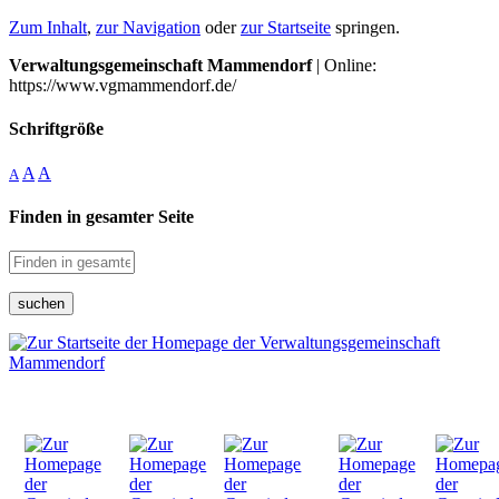
Zum Inhalt
,
zur Navigation
oder
zur Startseite
springen.
Verwaltungsgemeinschaft Mammendorf
| Online:
https://www.vgmammendorf.de/
Schriftgröße
A
A
A
Finden in gesamter Seite
suchen