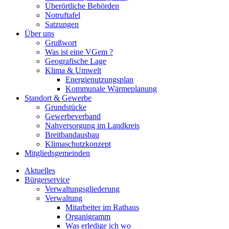
Überörtliche Behörden
Notruftafel
Satzungen
Über uns
Grußwort
Was ist eine VGem ?
Geografische Lage
Klima & Umwelt
Energienutzungsplan
Kommunale Wärmeplanung
Standort & Gewerbe
Grundstücke
Gewerbeverband
Nahversorgung im Landkreis
Breitbandausbau
Klimaschutzkonzept
Mitgliedsgemeinden
Aktuelles
Bürgerservice
Verwaltungsgliederung
Verwaltung
Mitarbeiter im Rathaus
Organigramm
Was erledige ich wo