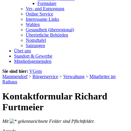
Formulare
Ver- und Entsorgung
Online Service
Interessante Links
Wahlen
Gesundheit (überregional)
Überörtliche Behörden
Notruftafel
Satzungen
Über uns
Standort & Gewerbe
Mitgliedsgemeinden
Sie sind hier:
VGem
Mammendorf
>
Bürgerservice
>
Verwaltung
>
Mitarbeiter im
Rathaus
Kontaktformular Richard
Furtmeier
Mit
gekennzeichnete Felder sind Pflichtfelder.