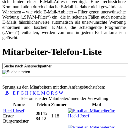
sich hinter einer E-Mail-Adresse verbirgt. Eine rechtssichere
Kommunikation durch einfache E-Mail ist daher nicht gewährleistet.
Wir setzen – wie viele E-Mail-Anbieter – Filter gegen unerwünschte
Werbung („SPAM-Filter“) ein, die in seltenen Fällen auch normale
E-Mails fälschlicherweise automatisch als unerwünschte Werbung
einordnen und löschen. E-Mails, die schädigende Programme
(„Viren“) enthalten, werden von uns in jedem Fall automatisch
gelöscht.
Mitarbeiter-Telefon-Liste
Sprung zu den Mitarbeitern mit dem Anfangsbuchstaben:
B
E
F
G
H
J
K
L
M
O
R
S
W
Telefonliste der Mitarbeiter/innen der Verwaltung
Name
Telefon
Zimmer
Mail
Heckl Josef
08145
Erster
1.18
84-12
Bürgermeister