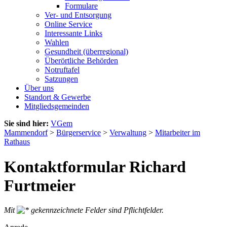
Formulare
Ver- und Entsorgung
Online Service
Interessante Links
Wahlen
Gesundheit (überregional)
Überörtliche Behörden
Notruftafel
Satzungen
Über uns
Standort & Gewerbe
Mitgliedsgemeinden
Sie sind hier:
VGem
Mammendorf
>
Bürgerservice
>
Verwaltung
>
Mitarbeiter im
Rathaus
Kontaktformular Richard
Furtmeier
Mit
gekennzeichnete Felder sind Pflichtfelder.