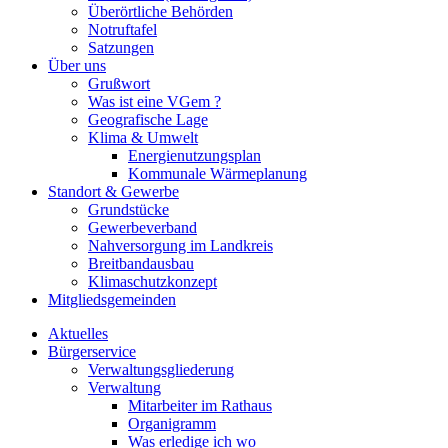
Überörtliche Behörden
Notruftafel
Satzungen
Über uns
Grußwort
Was ist eine VGem ?
Geografische Lage
Klima & Umwelt
Energienutzungsplan
Kommunale Wärmeplanung
Standort & Gewerbe
Grundstücke
Gewerbeverband
Nahversorgung im Landkreis
Breitbandausbau
Klimaschutzkonzept
Mitgliedsgemeinden
Aktuelles
Bürgerservice
Verwaltungsgliederung
Verwaltung
Mitarbeiter im Rathaus
Organigramm
Was erledige ich wo