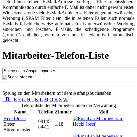
sich hinter einer E-Mail-Adresse verbirgt. Eine rechtssichere
Kommunikation durch einfache E-Mail ist daher nicht gewährleistet.
Wir setzen – wie viele E-Mail-Anbieter – Filter gegen unerwünschte
Werbung („SPAM-Filter“) ein, die in seltenen Fällen auch normale
E-Mails fälschlicherweise automatisch als unerwünschte Werbung
einordnen und löschen. E-Mails, die schädigende Programme
(„Viren“) enthalten, werden von uns in jedem Fall automatisch
gelöscht.
Mitarbeiter-Telefon-Liste
Sprung zu den Mitarbeitern mit dem Anfangsbuchstaben:
B
E
F
G
H
J
K
L
M
O
R
S
W
Telefonliste der Mitarbeiter/innen der Verwaltung
Name
Telefon
Zimmer
Mail
Heckl Josef
08145
Erster
1.18
84-12
Bürgermeister