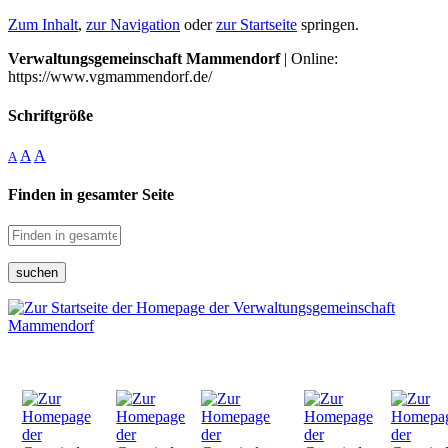
Zum Inhalt
,
zur Navigation
oder
zur Startseite
springen.
Verwaltungsgemeinschaft Mammendorf
| Online:
https://www.vgmammendorf.de/
Schriftgröße
A
A
A
Finden in gesamter Seite
suchen