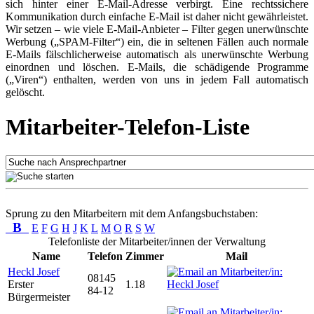
sich hinter einer E-Mail-Adresse verbirgt. Eine rechtssichere
Kommunikation durch einfache E-Mail ist daher nicht gewährleistet.
Wir setzen – wie viele E-Mail-Anbieter – Filter gegen unerwünschte
Werbung („SPAM-Filter“) ein, die in seltenen Fällen auch normale
E-Mails fälschlicherweise automatisch als unerwünschte Werbung
einordnen und löschen. E-Mails, die schädigende Programme
(„Viren“) enthalten, werden von uns in jedem Fall automatisch
gelöscht.
Mitarbeiter-Telefon-Liste
Sprung zu den Mitarbeitern mit dem Anfangsbuchstaben:
B
E
F
G
H
J
K
L
M
O
R
S
W
Telefonliste der Mitarbeiter/innen der Verwaltung
Name
Telefon
Zimmer
Mail
Heckl Josef
08145
Erster
1.18
84-12
Bürgermeister