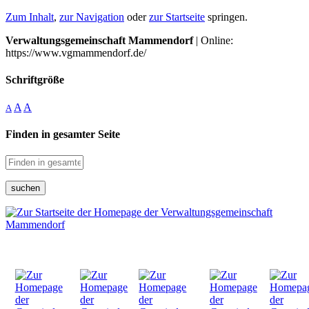
Zum Inhalt
,
zur Navigation
oder
zur Startseite
springen.
Verwaltungsgemeinschaft Mammendorf
| Online:
https://www.vgmammendorf.de/
Schriftgröße
A
A
A
Finden in gesamter Seite
suchen