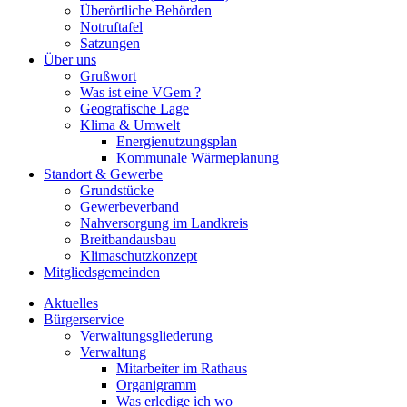
Überörtliche Behörden
Notruftafel
Satzungen
Über uns
Grußwort
Was ist eine VGem ?
Geografische Lage
Klima & Umwelt
Energienutzungsplan
Kommunale Wärmeplanung
Standort & Gewerbe
Grundstücke
Gewerbeverband
Nahversorgung im Landkreis
Breitbandausbau
Klimaschutzkonzept
Mitgliedsgemeinden
Aktuelles
Bürgerservice
Verwaltungsgliederung
Verwaltung
Mitarbeiter im Rathaus
Organigramm
Was erledige ich wo