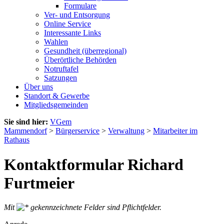
Formulare
Ver- und Entsorgung
Online Service
Interessante Links
Wahlen
Gesundheit (überregional)
Überörtliche Behörden
Notruftafel
Satzungen
Über uns
Standort & Gewerbe
Mitgliedsgemeinden
Sie sind hier:
VGem
Mammendorf
>
Bürgerservice
>
Verwaltung
>
Mitarbeiter im
Rathaus
Kontaktformular Richard
Furtmeier
Mit
gekennzeichnete Felder sind Pflichtfelder.