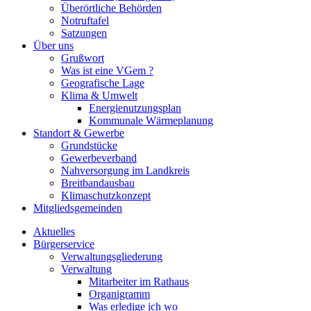
Überörtliche Behörden
Notruftafel
Satzungen
Über uns
Grußwort
Was ist eine VGem ?
Geografische Lage
Klima & Umwelt
Energienutzungsplan
Kommunale Wärmeplanung
Standort & Gewerbe
Grundstücke
Gewerbeverband
Nahversorgung im Landkreis
Breitbandausbau
Klimaschutzkonzept
Mitgliedsgemeinden
Aktuelles
Bürgerservice
Verwaltungsgliederung
Verwaltung
Mitarbeiter im Rathaus
Organigramm
Was erledige ich wo