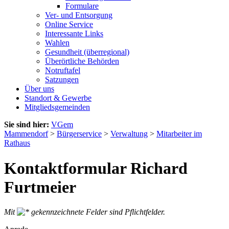
Formulare
Ver- und Entsorgung
Online Service
Interessante Links
Wahlen
Gesundheit (überregional)
Überörtliche Behörden
Notruftafel
Satzungen
Über uns
Standort & Gewerbe
Mitgliedsgemeinden
Sie sind hier:
VGem
Mammendorf
>
Bürgerservice
>
Verwaltung
>
Mitarbeiter im
Rathaus
Kontaktformular Richard
Furtmeier
Mit
gekennzeichnete Felder sind Pflichtfelder.