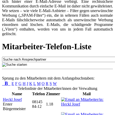
sich hinter einer E-Mail-Adresse verbirgt. Eine rechtssichere
Kommunikation durch einfache E-Mail ist daher nicht gewährleistet.
Wir setzen – wie viele E-Mail-Anbieter – Filter gegen unerwünschte
Werbung („SPAM-Filter“) ein, die in seltenen Fällen auch normale
E-Mails fälschlicherweise automatisch als unerwünschte Werbung
einordnen und löschen. E-Mails, die schädigende Programme
(„Viren“) enthalten, werden von uns in jedem Fall automatisch
gelöscht.
Mitarbeiter-Telefon-Liste
Sprung zu den Mitarbeitern mit dem Anfangsbuchstaben:
B
E
F
G
H
J
K
L
M
O
R
S
W
Telefonliste der Mitarbeiter/innen der Verwaltung
Name
Telefon
Zimmer
Mail
Heckl Josef
08145
Erster
1.18
84-12
Bürgermeister