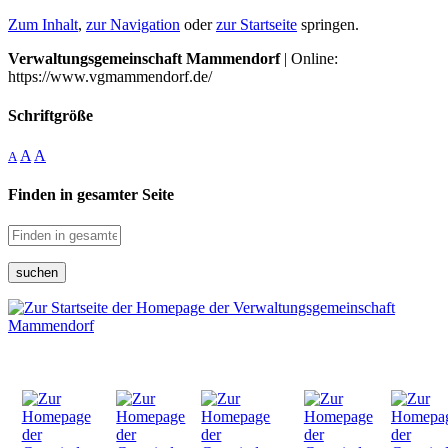
Zum Inhalt
,
zur Navigation
oder
zur Startseite
springen.
Verwaltungsgemeinschaft Mammendorf
| Online:
https://www.vgmammendorf.de/
Schriftgröße
A
A
A
Finden in gesamter Seite
suchen