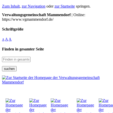
Zum Inhalt
,
zur Navigation
oder
zur Startseite
springen.
Verwaltungsgemeinschaft Mammendorf
| Online:
https://www.vgmammendorf.de/
Schriftgröße
A
A
A
Finden in gesamter Seite
suchen