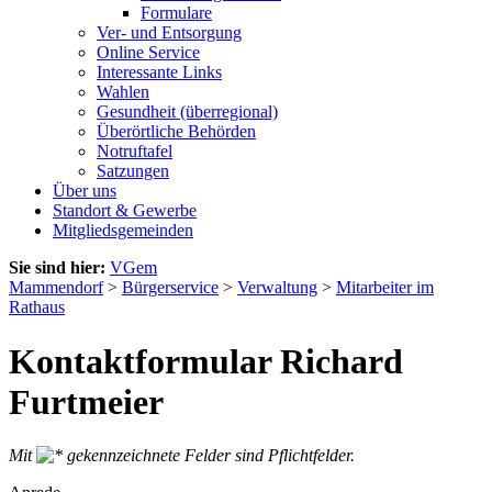
Formulare
Ver- und Entsorgung
Online Service
Interessante Links
Wahlen
Gesundheit (überregional)
Überörtliche Behörden
Notruftafel
Satzungen
Über uns
Standort & Gewerbe
Mitgliedsgemeinden
Sie sind hier:
VGem
Mammendorf
>
Bürgerservice
>
Verwaltung
>
Mitarbeiter im
Rathaus
Kontaktformular Richard
Furtmeier
Mit
gekennzeichnete Felder sind Pflichtfelder.