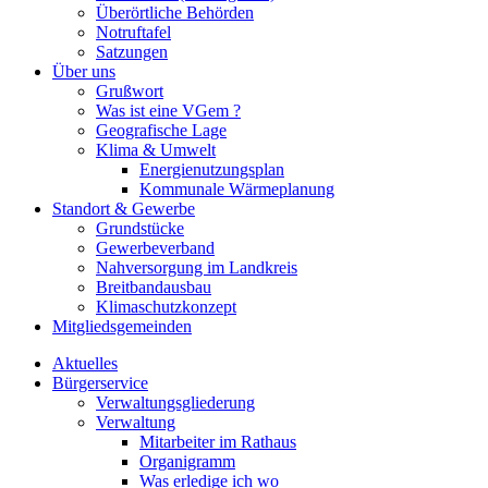
Überörtliche Behörden
Notruftafel
Satzungen
Über uns
Grußwort
Was ist eine VGem ?
Geografische Lage
Klima & Umwelt
Energienutzungsplan
Kommunale Wärmeplanung
Standort & Gewerbe
Grundstücke
Gewerbeverband
Nahversorgung im Landkreis
Breitbandausbau
Klimaschutzkonzept
Mitgliedsgemeinden
Aktuelles
Bürgerservice
Verwaltungsgliederung
Verwaltung
Mitarbeiter im Rathaus
Organigramm
Was erledige ich wo