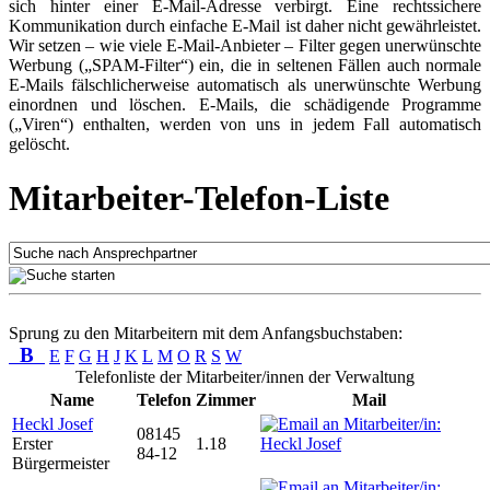
sich hinter einer E-Mail-Adresse verbirgt. Eine rechtssichere
Kommunikation durch einfache E-Mail ist daher nicht gewährleistet.
Wir setzen – wie viele E-Mail-Anbieter – Filter gegen unerwünschte
Werbung („SPAM-Filter“) ein, die in seltenen Fällen auch normale
E-Mails fälschlicherweise automatisch als unerwünschte Werbung
einordnen und löschen. E-Mails, die schädigende Programme
(„Viren“) enthalten, werden von uns in jedem Fall automatisch
gelöscht.
Mitarbeiter-Telefon-Liste
Sprung zu den Mitarbeitern mit dem Anfangsbuchstaben:
B
E
F
G
H
J
K
L
M
O
R
S
W
Telefonliste der Mitarbeiter/innen der Verwaltung
Name
Telefon
Zimmer
Mail
Heckl Josef
08145
Erster
1.18
84-12
Bürgermeister