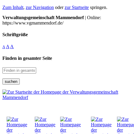
Zum Inhalt
,
zur Navigation
oder
zur Startseite
springen.
Verwaltungsgemeinschaft Mammendorf
| Online:
https://www.vgmammendorf.de/
Schriftgröße
A
A
A
Finden in gesamter Seite
suchen