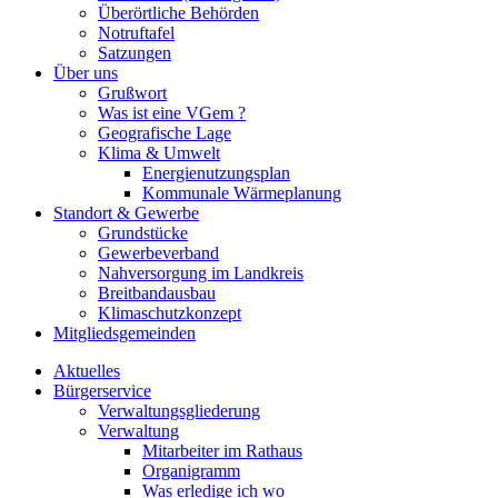
Überörtliche Behörden
Notruftafel
Satzungen
Über uns
Grußwort
Was ist eine VGem ?
Geografische Lage
Klima & Umwelt
Energienutzungsplan
Kommunale Wärmeplanung
Standort & Gewerbe
Grundstücke
Gewerbeverband
Nahversorgung im Landkreis
Breitbandausbau
Klimaschutzkonzept
Mitgliedsgemeinden
Aktuelles
Bürgerservice
Verwaltungsgliederung
Verwaltung
Mitarbeiter im Rathaus
Organigramm
Was erledige ich wo