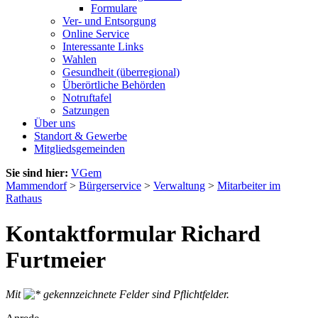
Formulare
Ver- und Entsorgung
Online Service
Interessante Links
Wahlen
Gesundheit (überregional)
Überörtliche Behörden
Notruftafel
Satzungen
Über uns
Standort & Gewerbe
Mitgliedsgemeinden
Sie sind hier:
VGem
Mammendorf
>
Bürgerservice
>
Verwaltung
>
Mitarbeiter im
Rathaus
Kontaktformular Richard
Furtmeier
Mit
gekennzeichnete Felder sind Pflichtfelder.