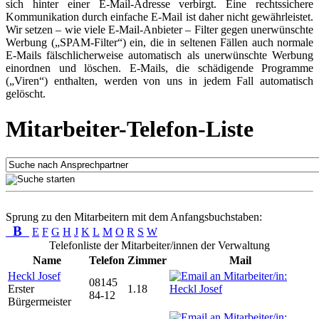
sich hinter einer E-Mail-Adresse verbirgt. Eine rechtssichere
Kommunikation durch einfache E-Mail ist daher nicht gewährleistet.
Wir setzen – wie viele E-Mail-Anbieter – Filter gegen unerwünschte
Werbung („SPAM-Filter“) ein, die in seltenen Fällen auch normale
E-Mails fälschlicherweise automatisch als unerwünschte Werbung
einordnen und löschen. E-Mails, die schädigende Programme
(„Viren“) enthalten, werden von uns in jedem Fall automatisch
gelöscht.
Mitarbeiter-Telefon-Liste
Sprung zu den Mitarbeitern mit dem Anfangsbuchstaben:
B
E
F
G
H
J
K
L
M
O
R
S
W
Telefonliste der Mitarbeiter/innen der Verwaltung
Name
Telefon
Zimmer
Mail
Heckl Josef
08145
Erster
1.18
84-12
Bürgermeister