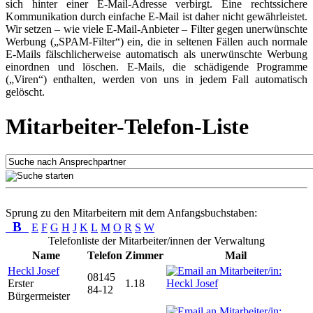
sich hinter einer E-Mail-Adresse verbirgt. Eine rechtssichere
Kommunikation durch einfache E-Mail ist daher nicht gewährleistet.
Wir setzen – wie viele E-Mail-Anbieter – Filter gegen unerwünschte
Werbung („SPAM-Filter“) ein, die in seltenen Fällen auch normale
E-Mails fälschlicherweise automatisch als unerwünschte Werbung
einordnen und löschen. E-Mails, die schädigende Programme
(„Viren“) enthalten, werden von uns in jedem Fall automatisch
gelöscht.
Mitarbeiter-Telefon-Liste
Sprung zu den Mitarbeitern mit dem Anfangsbuchstaben:
B
E
F
G
H
J
K
L
M
O
R
S
W
Telefonliste der Mitarbeiter/innen der Verwaltung
Name
Telefon
Zimmer
Mail
Heckl Josef
08145
Erster
1.18
84-12
Bürgermeister