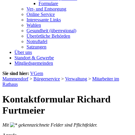
Formulare
Ver- und Entsorgung
Online Service
Interessante Links
Wahlen
Gesundheit (überregional)
Überörtliche Behörden
Notruftafel
Satzungen
Über uns
Standort & Gewerbe
Mitgliedsgemeinden
Sie sind hier:
VGem
Mammendorf
>
Bürgerservice
>
Verwaltung
>
Mitarbeiter im
Rathaus
Kontaktformular Richard
Furtmeier
Mit
gekennzeichnete Felder sind Pflichtfelder.