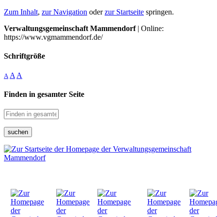
Zum Inhalt
,
zur Navigation
oder
zur Startseite
springen.
Verwaltungsgemeinschaft Mammendorf
| Online:
https://www.vgmammendorf.de/
Schriftgröße
A
A
A
Finden in gesamter Seite
suchen