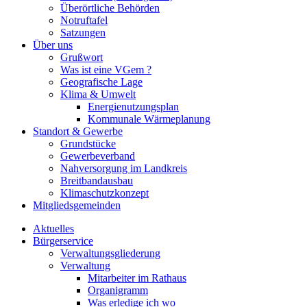
Überörtliche Behörden
Notruftafel
Satzungen
Über uns
Grußwort
Was ist eine VGem ?
Geografische Lage
Klima & Umwelt
Energienutzungsplan
Kommunale Wärmeplanung
Standort & Gewerbe
Grundstücke
Gewerbeverband
Nahversorgung im Landkreis
Breitbandausbau
Klimaschutzkonzept
Mitgliedsgemeinden
Aktuelles
Bürgerservice
Verwaltungsgliederung
Verwaltung
Mitarbeiter im Rathaus
Organigramm
Was erledige ich wo