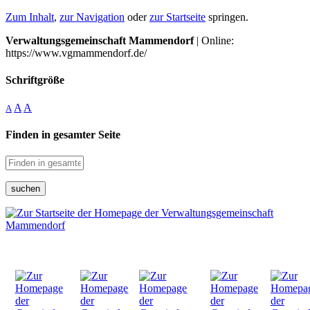
Zum Inhalt
,
zur Navigation
oder
zur Startseite
springen.
Verwaltungsgemeinschaft Mammendorf
| Online:
https://www.vgmammendorf.de/
Schriftgröße
A
A
A
Finden in gesamter Seite
suchen