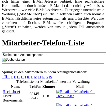
sich hinter einer E-Mail-Adresse verbirgt. Eine rechtssichere
Kommunikation durch einfache E-Mail ist daher nicht gewährleistet.
Wir setzen – wie viele E-Mail-Anbieter – Filter gegen unerwünschte
Werbung („SPAM-Filter“) ein, die in seltenen Fällen auch normale
E-Mails fälschlicherweise automatisch als unerwünschte Werbung
einordnen und löschen. E-Mails, die schädigende Programme
(„Viren“) enthalten, werden von uns in jedem Fall automatisch
gelöscht.
Mitarbeiter-Telefon-Liste
Sprung zu den Mitarbeitern mit dem Anfangsbuchstaben:
B
E
F
G
H
J
K
L
M
O
R
S
W
Telefonliste der Mitarbeiter/innen der Verwaltung
Name
Telefon
Zimmer
Mail
Heckl Josef
08145
Erster
1.18
84-12
Bürgermeister