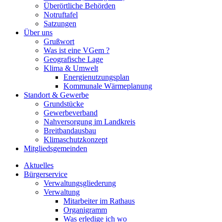
Überörtliche Behörden
Notruftafel
Satzungen
Über uns
Grußwort
Was ist eine VGem ?
Geografische Lage
Klima & Umwelt
Energienutzungsplan
Kommunale Wärmeplanung
Standort & Gewerbe
Grundstücke
Gewerbeverband
Nahversorgung im Landkreis
Breitbandausbau
Klimaschutzkonzept
Mitgliedsgemeinden
Aktuelles
Bürgerservice
Verwaltungsgliederung
Verwaltung
Mitarbeiter im Rathaus
Organigramm
Was erledige ich wo