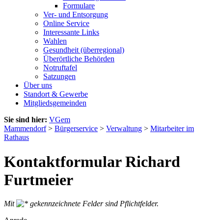
Formulare
Ver- und Entsorgung
Online Service
Interessante Links
Wahlen
Gesundheit (überregional)
Überörtliche Behörden
Notruftafel
Satzungen
Über uns
Standort & Gewerbe
Mitgliedsgemeinden
Sie sind hier:
VGem
Mammendorf
>
Bürgerservice
>
Verwaltung
>
Mitarbeiter im
Rathaus
Kontaktformular Richard
Furtmeier
Mit
gekennzeichnete Felder sind Pflichtfelder.