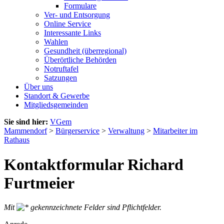
Formulare
Ver- und Entsorgung
Online Service
Interessante Links
Wahlen
Gesundheit (überregional)
Überörtliche Behörden
Notruftafel
Satzungen
Über uns
Standort & Gewerbe
Mitgliedsgemeinden
Sie sind hier:
VGem
Mammendorf
>
Bürgerservice
>
Verwaltung
>
Mitarbeiter im
Rathaus
Kontaktformular Richard
Furtmeier
Mit
gekennzeichnete Felder sind Pflichtfelder.