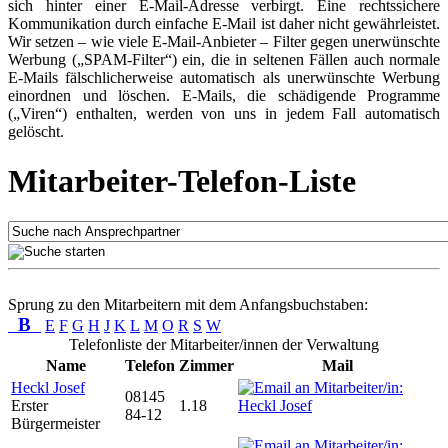
sich hinter einer E-Mail-Adresse verbirgt. Eine rechtssichere
Kommunikation durch einfache E-Mail ist daher nicht gewährleistet.
Wir setzen – wie viele E-Mail-Anbieter – Filter gegen unerwünschte
Werbung („SPAM-Filter“) ein, die in seltenen Fällen auch normale
E-Mails fälschlicherweise automatisch als unerwünschte Werbung
einordnen und löschen. E-Mails, die schädigende Programme
(„Viren“) enthalten, werden von uns in jedem Fall automatisch
gelöscht.
Mitarbeiter-Telefon-Liste
Sprung zu den Mitarbeitern mit dem Anfangsbuchstaben:
B
E
F
G
H
J
K
L
M
O
R
S
W
Telefonliste der Mitarbeiter/innen der Verwaltung
Name
Telefon
Zimmer
Mail
Heckl Josef
08145
Erster
1.18
84-12
Bürgermeister