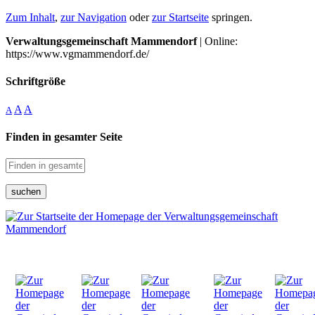
Zum Inhalt
,
zur Navigation
oder
zur Startseite
springen.
Verwaltungsgemeinschaft Mammendorf
| Online:
https://www.vgmammendorf.de/
Schriftgröße
A
A
A
Finden in gesamter Seite
suchen