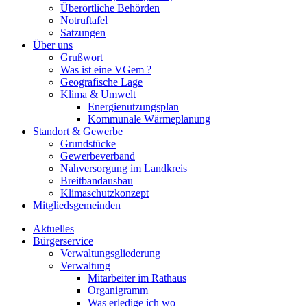
Überörtliche Behörden
Notruftafel
Satzungen
Über uns
Grußwort
Was ist eine VGem ?
Geografische Lage
Klima & Umwelt
Energienutzungsplan
Kommunale Wärmeplanung
Standort & Gewerbe
Grundstücke
Gewerbeverband
Nahversorgung im Landkreis
Breitbandausbau
Klimaschutzkonzept
Mitgliedsgemeinden
Aktuelles
Bürgerservice
Verwaltungsgliederung
Verwaltung
Mitarbeiter im Rathaus
Organigramm
Was erledige ich wo